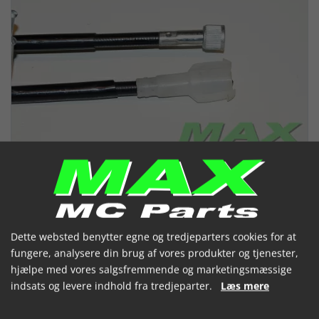
Dette websted benytter egne og tredjeparters cookies for at
fungere, analysere din brug af vores produkter og tjenester,
Speedometerkabel APRILIA SR50
hjælpe med vores salgsfremmende og marketingsmæssige
indsats og levere indhold fra tredjeparter.
Læs mere
AC 97-99