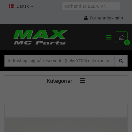
Dansk

Forhandler-login


0
Kategorier
