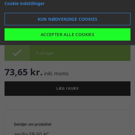
(044421)
Cookie indstillinger


KUN NØDVENDIGE COOKIES
ACCEPTER ALLE COOKIES

Er på lager
73,65 kr.
inkl. moms
LÆG I KURV
Detaljer om produktet
aprilia SR-50 AC