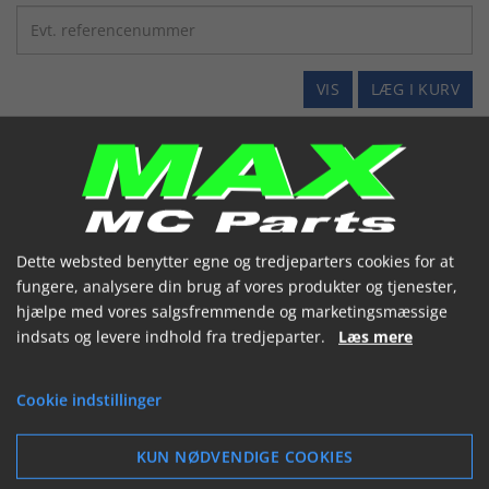
VIS
LÆG I KURV
Dette websted benytter egne og tredjeparters cookies for at
fungere, analysere din brug af vores produkter og tjenester,
hjælpe med vores salgsfremmende og marketingsmæssige
indsats og levere indhold fra tredjeparter.
Læs mere
Banjo M10 BLACK 45gr BEND
45gr banjo M10
Cookie indstillinger
Varenummer: 3/60087B
Powerhose plus brake parts.
45° Banjo
KUN NØDVENDIGE COOKIES
Powerhose plus brake parts.
45°Banjo