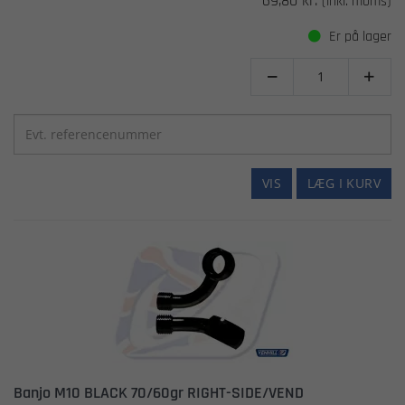
69,80 kr.
(inkl. moms)
Er på lager


VIS
LÆG I KURV
Banjo M10 BLACK 70/60gr RIGHT-SIDE/VEND