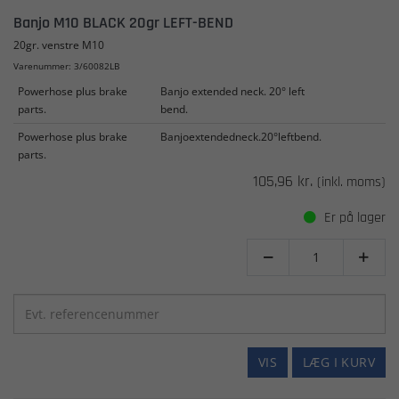
Banjo M10 BLACK 20gr LEFT-BEND
20gr. venstre M10
Varenummer: 3/60082LB
Powerhose plus brake
Banjo extended neck. 20° left
parts.
bend.
Powerhose plus brake
Banjoextendedneck.20°leftbend.
parts.
105,96 kr.
(inkl. moms)
Er på lager


VIS
LÆG I KURV