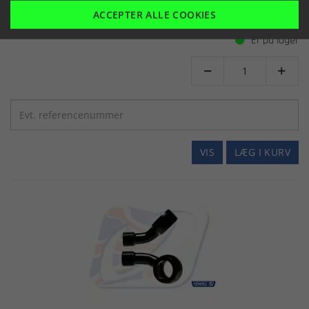
98,30 kr.
(inkl. moms)
ACCEPTER ALLE COOKIES
Er på lager


VIS
LÆG I KURV