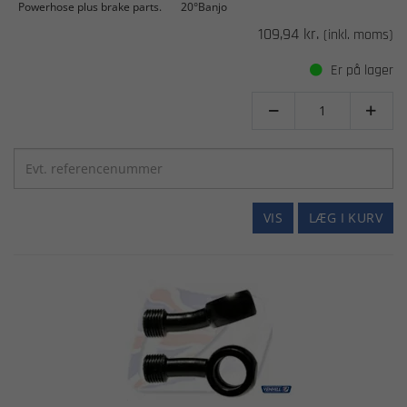
Powerhose plus brake parts.
20°Banjo
109,94 kr.
(inkl. moms)
Er på lager


VIS
LÆG I KURV