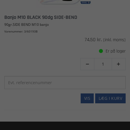
Banjo M10 BLACK 90dg SIDE-BEND
90gr.SIDE BEND M10 banjo
Varenummer: 3/60193B
74,50 kr.
(inkl. moms)
Er på lager


VIS
LÆG I KURV