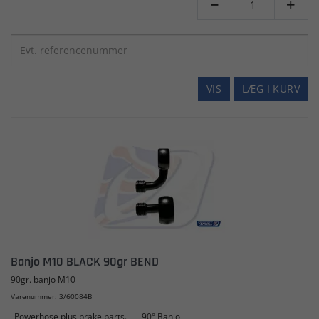


VIS
LÆG I KURV
Banjo M10 BLACK 90gr BEND
90gr. banjo M10
Varenummer: 3/60084B
Powerhose plus brake parts.
90° Banjo