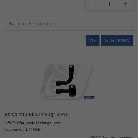


VIS
LÆG I KURV
Banjo M10 BLACK 90gr BEND
10MM 90gr banjo til slangemont
Varenummer: 3/60184B