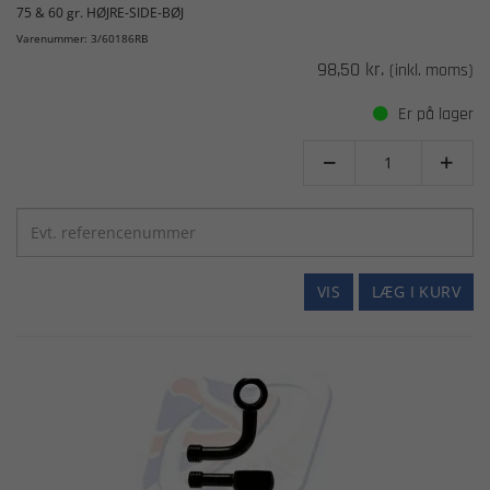
75 & 60 gr. HØJRE-SIDE-BØJ
Varenummer: 3/60186RB
98,50 kr.
(inkl. moms)
Er på lager


VIS
LÆG I KURV