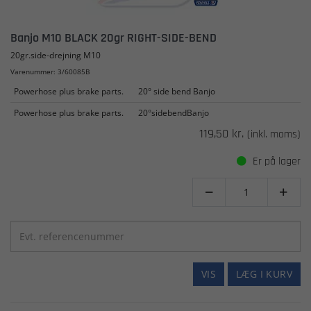
Banjo M10 BLACK 20gr RIGHT-SIDE-BEND
20gr.side-drejning M10
Varenummer: 3/60085B
Powerhose plus brake parts.
20° side bend Banjo
Powerhose plus brake parts.
20°sidebendBanjo
119,50 kr.
(inkl. moms)
Er på lager


VIS
LÆG I KURV