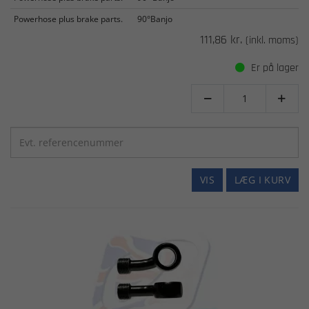
Powerhose plus brake parts.
90°Banjo
111,86 kr.
(inkl. moms)
Er på lager


VIS
LÆG I KURV