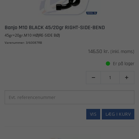
Banjo M10 BLACK 45/20gr RIGHT-SIDE-BEND
45gr+20gr.M10 HØJRE-SIDE BØJ
Varenummer: 3/60087RB
146,50 kr.
(inkl. moms)
Er på lager


VIS
LÆG I KURV