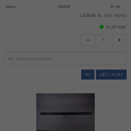
Gilera
DNA50
01-04
1.438,86 kr.
(inkl. moms)
Er på lager


VIS
LÆG I KURV