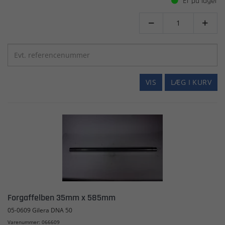
Er på lager


VIS
LÆG I KURV
Forgaffelben 35mm x 585mm
05-0609 Gilera DNA 50
Varenummer: 066609