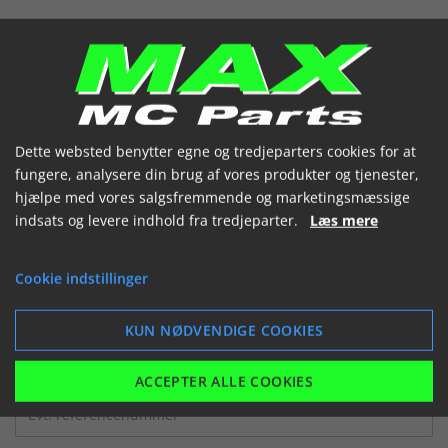
Dette websted benytter egne og tredjeparters cookies for at
Forgaffelben 30mm x 273mm BWs50
fungere, analysere din brug af vores produkter og tjenester,
Yam. BW's 12 158 0070
hjælpe med vores salgsfremmende og marketingsmæssige
Varenummer: 066606
indsats og levere indhold fra tredjeparter.
Læs mere
Yamaha
BWs50
96-00
283,71 kr.
(inkl. moms)
Cookie indstillinger
Er på lager
KUN NØDVENDIGE COOKIES


ACCEPTER ALLE COOKIES