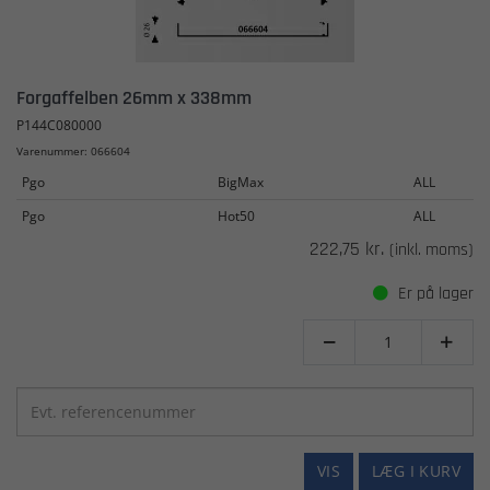
Forgaffelben 26mm x 338mm
P144C080000
Varenummer: 066604
Pgo
BigMax
ALL
Pgo
Hot50
ALL
222,75 kr.
(inkl. moms)
Er på lager


VIS
LÆG I KURV