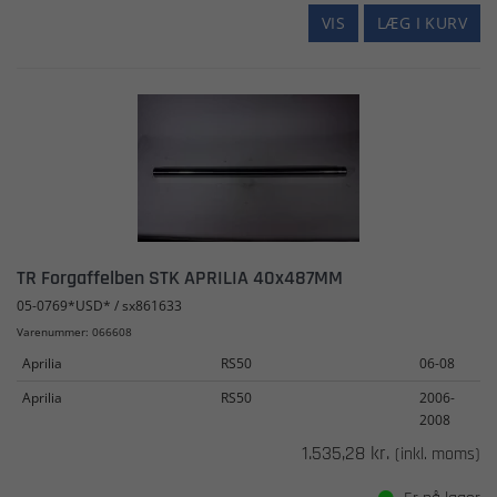
VIS
LÆG I KURV
TR Forgaffelben STK APRILIA 40x487MM
05-0769*USD* / sx861633
Varenummer: 066608
Aprilia
RS50
06-08
Aprilia
RS50
2006-
2008
1.535,28 kr.
(inkl. moms)