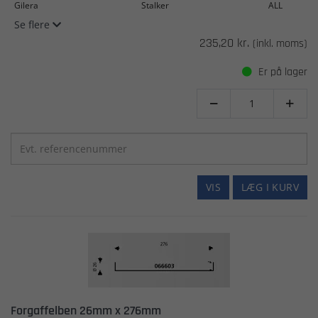
Gilera
Stalker
ALL
Se flere
235,20 kr.
(inkl. moms)
Er på lager


VIS
LÆG I KURV
Forgaffelben 26mm x 276mm