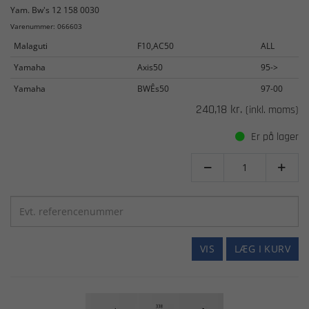
Yam. Bw's 12 158 0030
Varenummer: 066603
Malaguti
F10,AC50
ALL
Yamaha
Axis50
95->
Yamaha
BWÊs50
97-00
240,18 kr.
(inkl. moms)
Er på lager


VIS
LÆG I KURV