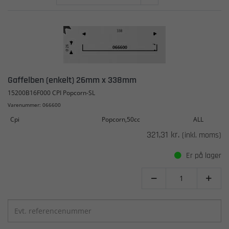
Gaffelben (enkelt) 26mm x 338mm
15200B16F000 CPI Popcorn-SL
Varenummer: 066600
Cpi
Popcorn,50cc
ALL
321,31 kr.
(inkl. moms)
Er på lager

