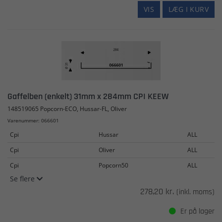
VIS
LÆG I KURV
Gaffelben (enkelt) 31mm x 284mm CPI KEEW
148519065 Popcorn-ECO, Hussar-FL, Oliver
Varenummer: 066601
Cpi
Hussar
ALL
Cpi
Oliver
ALL
Cpi
Popcorn50
ALL
Se flere
278,20 kr.
(inkl. moms)
Er på lager