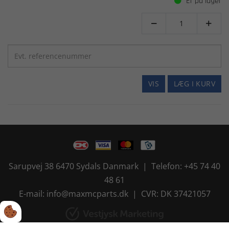
Er på lager


VIS
LÆG I KURV
Sarupvej 38 6470 Sydals Danmark | Telefon: +45 74 40
48 61
E-mail: info@maxmcparts.dk | CVR: DK 37421057