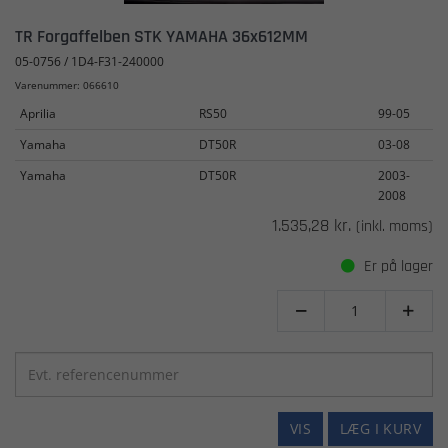
TR Forgaffelben STK YAMAHA 36x612MM
05-0756 / 1D4-F31-240000
Varenummer: 066610
Aprilia
RS50
99-05
Yamaha
DT50R
03-08
Yamaha
DT50R
2003-
2008
1.535,28 kr.
(inkl. moms)
Er på lager


VIS
LÆG I KURV