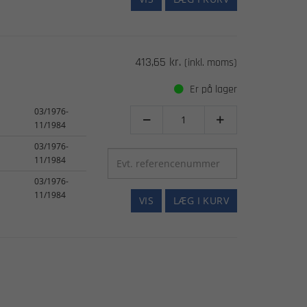
413,65 kr.
(inkl. moms)
Er på lager
03/1976-


11/1984
03/1976-
11/1984
03/1976-
11/1984
VIS
LÆG I KURV