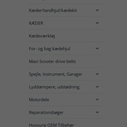
Kæder/tandhjul/kædekit

KÆDER

Kædeværktøj
For- og bag kædehjul

Maxi Scooter drive belts
Spejle, Instrument, Garager

Lyddæmpere, udstødning

Motordele

Reparationsbøger

Hyosung OEM Tilbehør