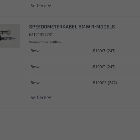
Se flere
SPEEDOMETERKABEL BMW R-MODELS
62121357731
Varenummer: 048607
Bmw
R100/7-(247)
Bmw
R100/T-(247)
Bmw
R100CS-(247)
Se flere