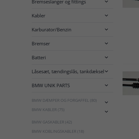
Bremseslanger og fittings

Kabler

Karburator/Benzin

Bremser

Batteri

Låsesæt, tændingslås, tankdæksel

BMW UNIK PARTS

BMW DÆMPER OG FORGAFFEL (80)

BMW KABLER (75)

BMW GASKABLER (42)
BMW KOBLINGSKABLER (18)