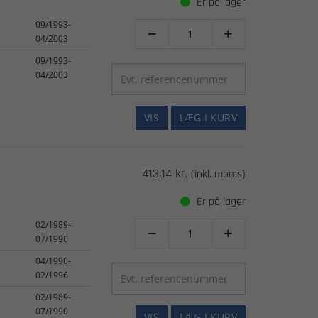
Er på lager
09/1993-


04/2003
09/1993-
04/2003
VIS
LÆG I KURV
413,14 kr.
(inkl. moms)
Er på lager
02/1989-


07/1990
04/1990-
02/1996
02/1989-
07/1990
VIS
LÆG I KURV