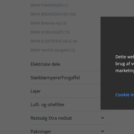
BMW PAKNINGER (1)
BMW BREMSESKIVER (50)
BMW Bremse rep (3)
BMW KOBLINGER (15)
BMW ELEKTRISKE DELE (4)
BMW Venhill slangekit (2)
Dette web
brug af 
Elektriske dele

marketin
Støddæmpere/Forgaffel

Lejer

Cookie in
Luft- og oliefilter

Restsalg Xtra nedsat

Pakninger
