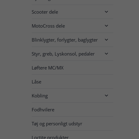
Scooter dele

MotoCross dele

Blinklygter, forlygter, baglygter

Styr, greb, Lyskonsol, pedaler

Løftere MC/MX
Låse
Kobling

Fodhvilere
Tøj og personligt udstyr
Loctite produkter