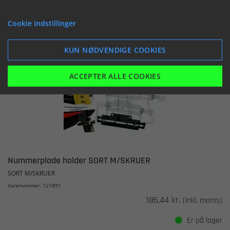
Cookie indstillinger
VIS
LÆG I KURV
KUN NØDVENDIGE COOKIES
ACCEPTER ALLE COOKIES
Nummerplade holder SORT M/SKRUER
SORT M/SKRUER
Varenummer: 121891
186,44 kr.
(inkl. moms)
Er på lager