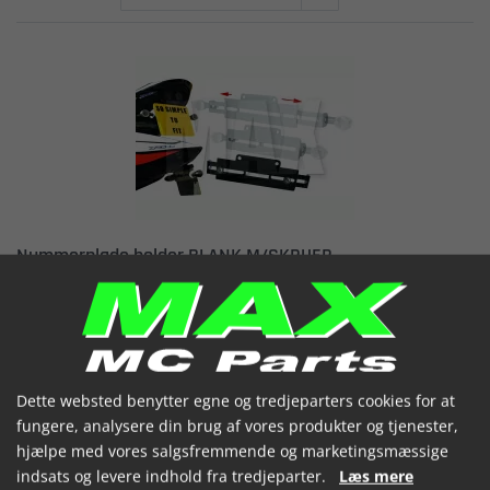
Nummerplade holder BLANK M/SKRUER
533574 / 558882 - BLANK M/SKRUER
Varenummer: 121890
174,35 kr.
(inkl. moms)
Er på lager
Dette websted benytter egne og tredjeparters cookies for at
fungere, analysere din brug af vores produkter og tjenester,


hjælpe med vores salgsfremmende og marketingsmæssige
indsats og levere indhold fra tredjeparter.
Læs mere