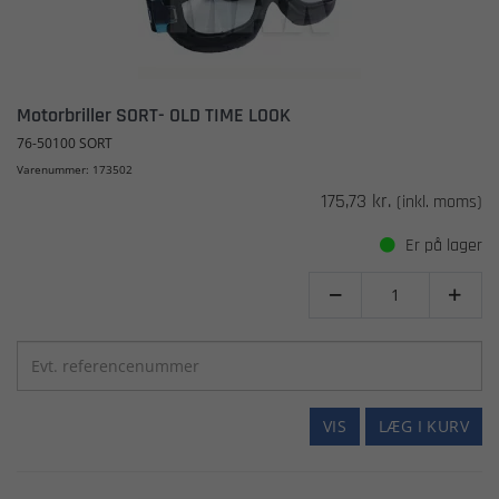
Motorbriller SORT- OLD TIME LOOK
76-50100 SORT
Varenummer: 173502
175,73 kr.
(inkl. moms)
Er på lager


VIS
LÆG I KURV