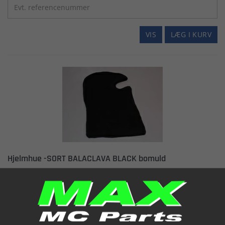
VIS
LÆG I KURV
Hjelmhue -SORT BALACLAVA BLACK bomuld
71-80702 - SORT bomuld
Varenummer: 083700
31,44 kr.
(inkl. moms)
Er på lager