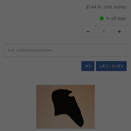
31,44 kr.
(inkl. moms)
Er på lager


VIS
LÆG I KURV