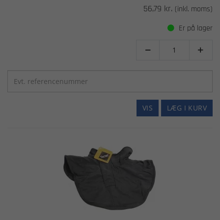
56,79 kr.
(inkl. moms)
Er på lager


VIS
LÆG I KURV