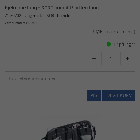
Hjelmhue lang - SORT bomuld/cotten long
71-80702 - lang model - SORT bomuld
Varenummer: 083702
39,15 kr.
(inkl. moms)
Er på lager


VIS
LÆG I KURV