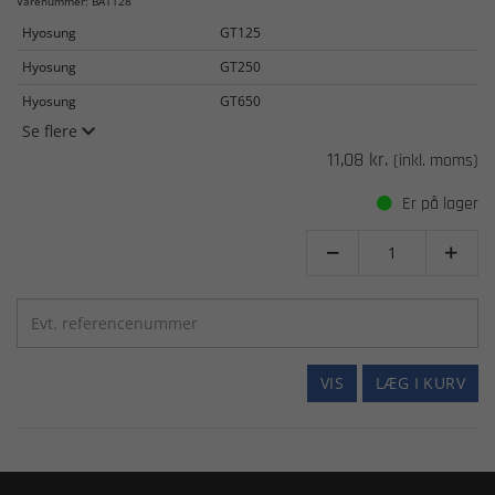
Varenummer: BA1128
Hyosung
GT125
Hyosung
GT250
Hyosung
GT650
Se flere
11,08 kr.
(inkl. moms)
Er på lager


VIS
LÆG I KURV