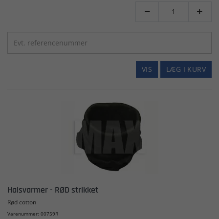


VIS
LÆG I KURV
Halsvarmer - RØD strikket
Rød cotton
Varenummer: 00759R