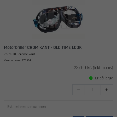
Motorbriller CROM KANT - OLD TIME LOOK
76-50101 crome kant
Varenummer: 173504
227,69 kr.
(inkl. moms)
Er på lager

