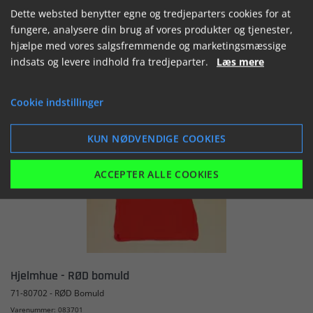
Dette websted benytter egne og tredjeparters cookies for at


fungere, analysere din brug af vores produkter og tjenester,
hjælpe med vores salgsfremmende og marketingsmæssige
indsats og levere indhold fra tredjeparter.
Læs mere
Cookie indstillinger
VIS
LÆG I KURV
KUN NØDVENDIGE COOKIES
ACCEPTER ALLE COOKIES
Hjelmhue - RØD bomuld
71-80702 - RØD Bomuld
Varenummer: 083701