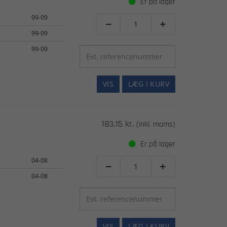
Er på lager
99-09


99-09
99-09
VIS
LÆG I KURV
183,15 kr.
(inkl. moms)
Er på lager
04-08


04-08
VIS
LÆG I KURV