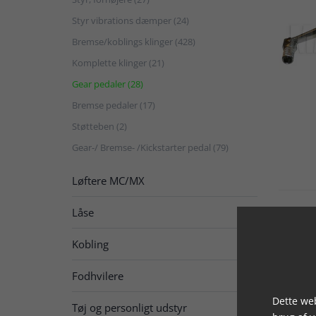
Styr vibrations dæmper (24)
Bremse/koblings klinger (428)
Komplette klinger (21)
Gear pedaler (28)
Bremse pedaler (17)
Støtteben (2)
Gear-/ Bremse- /Kickstarter pedal (79)
Løftere MC/MX
Låse
Kobling

Fodhvilere
Dette web
Tøj og personligt udstyr