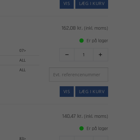
VIS
LÆG I KURV
162,08 kr.
(inkl. moms)
Er på lager
07>


ALL
ALL
VIS
LÆG I KURV
140,47 kr.
(inkl. moms)
Er på lager
83>