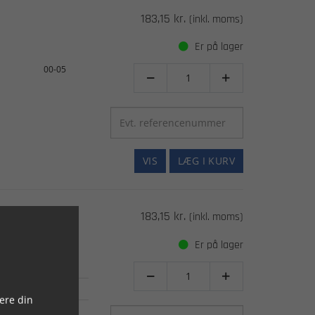
183,15 kr.
(inkl. moms)
Er på lager
00-05


VIS
LÆG I KURV
183,15 kr.
(inkl. moms)
Er på lager
98-08


03-04
ere din
98-03