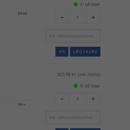
Er på lager
99-00


VIS
LÆG I KURV
322,78 kr.
(inkl. moms)
Er på lager


08->