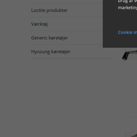
brug af 
marketin
Loctite produkter
Værktøj
Cookie in
Generic køretøjer
Hyosung køretøjer