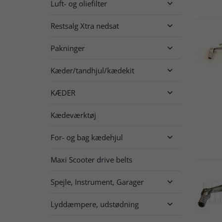
Luft- og oliefilter

Restsalg Xtra nedsat

Pakninger

Kæder/tandhjul/kædekit

KÆDER

Kædeværktøj
For- og bag kædehjul

Maxi Scooter drive belts
Spejle, Instrument, Garager

Lyddæmpere, udstødning
