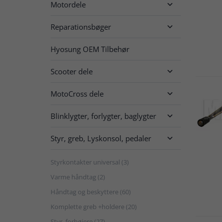
Motordele

Reparationsbøger

Hyosung OEM Tilbehør
Scooter dele

MotoCross dele

Blinklygter, forlygter, baglygter

Styr, greb, Lyskonsol, pedaler

Styrkontakter universal (3)
Varme håndtag (2)
Håndtag og beskyttere (60)
Komplette greb +holdere (20)
Styr, forhøjere (27)