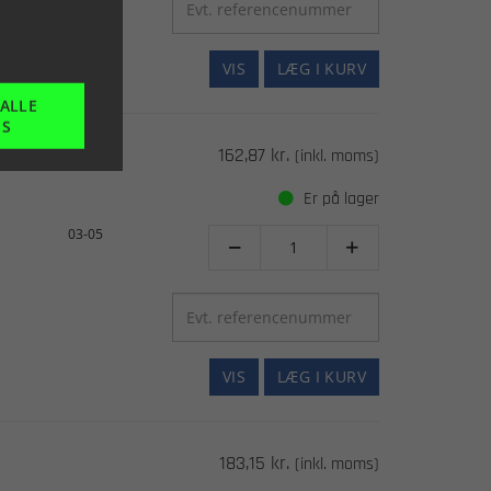
VIS
LÆG I KURV
 ALLE
ES
162,87 kr.
(inkl. moms)
Er på lager
03-05


VIS
LÆG I KURV
183,15 kr.
(inkl. moms)