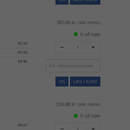
357,95 kr.
(inkl. moms)
Er på lager
92-93


97-00
94-96
VIS
LÆG I KURV
235,88 kr.
(inkl. moms)
Er på lager
99-07

