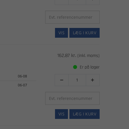
VIS
LÆG I KURV
162,87 kr.
(inkl. moms)
Er på lager
06-08


06-07
VIS
LÆG I KURV