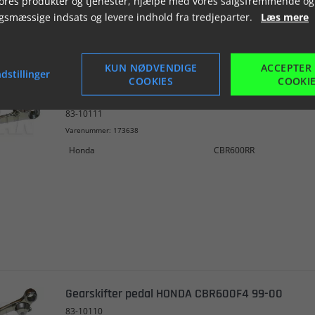
vores produkter og tjenester, hjælpe med vores salgsfremmende og
Se flere
gsmæssige indsats og levere indhold fra tredjeparter.
Læs mere
KUN NØDVENDIGE
ACCEPTER
dstillinger
COOKIES
COOKI
Gearskifter pedal HONDA CBR600RR 03-05
83-10111
Varenummer: 173638
Honda
CBR600RR
Gearskifter pedal HONDA CBR600F4 99-00
83-10110