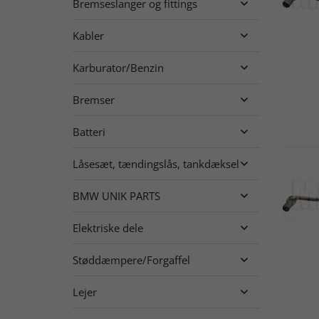
Bremseslanger og fittings

Kabler

Karburator/Benzin

Bremser

Batteri

Låsesæt, tændingslås, tankdæksel

BMW UNIK PARTS

Elektriske dele

Støddæmpere/Forgaffel

Lejer
