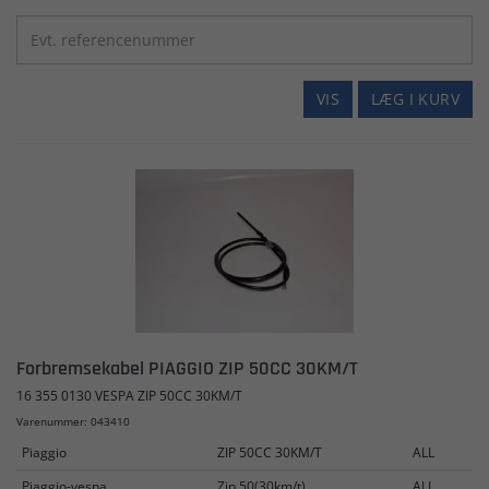
VIS
LÆG I KURV
Forbremsekabel PIAGGIO ZIP 50CC 30KM/T
16 355 0130 VESPA ZIP 50CC 30KM/T
Varenummer: 043410
Piaggio
ZIP 50CC 30KM/T
ALL
Piaggio-vespa
Zip,50(30km/t)
ALL