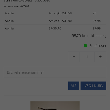
aprilia Amico GL/GLE 16 355 5020
Varenummer: 047402
Aprilia
Amico,GL/GLE50
95
Aprilia
Amico,GL/GLE50
96-98
Aprilia
SR-50,AC
97-99
186,70 kr.
(inkl. moms)
Er på lager


VIS
LÆG I KURV