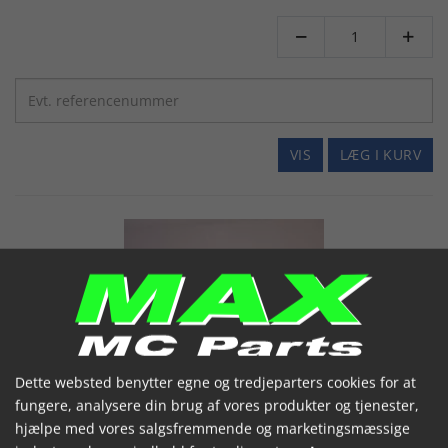


VIS
LÆG I KURV
Dette websted benytter egne og tredjeparters cookies for at
Bagbremsekabel
fungere, analysere din brug af vores produkter og tjenester,
43450-GT8-600
hjælpe med vores salgsfremmende og marketingsmæssige