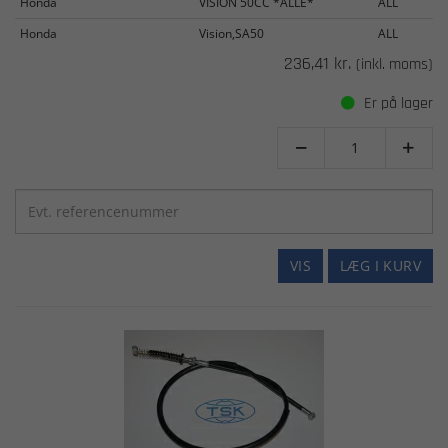
Honda
VISION 50CC *ALLE*
ALL
Honda
Vision,SA50
ALL
236,41 kr.
(inkl. moms)
Er på lager


VIS
LÆG I KURV