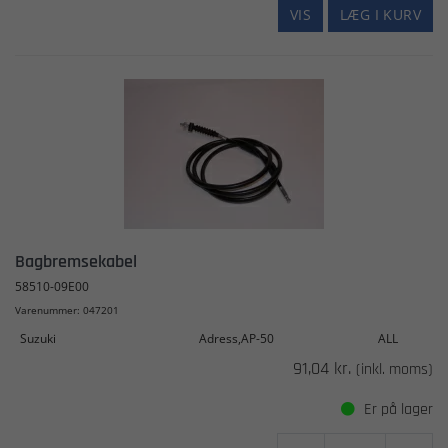
VIS
LÆG I KURV
Bagbremsekabel
58510-09E00
Varenummer: 047201
Suzuki
Adress,AP-50
ALL
91,04 kr.
(inkl. moms)
Er på lager