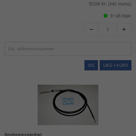
91,04 kr.
(inkl. moms)
Er på lager


VIS
LÆG I KURV
Bagbremsekabel