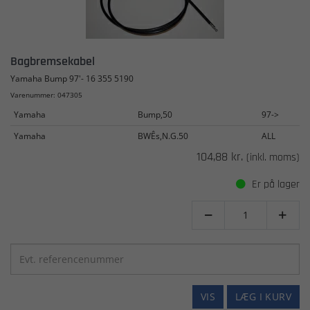
Bagbremsekabel
Yamaha Bump 97'- 16 355 5190
Varenummer: 047305
Yamaha
Bump,50
97->
Yamaha
BWÊs,N.G.50
ALL
104,88 kr.
(inkl. moms)
Er på lager


VIS
LÆG I KURV