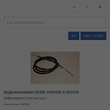


VIS
LÆG I KURV
Bagbremsekabel DERBI VARMOS R 50CCM
DERBI VARMOS R 50CCM *ALL*
Varenummer: 047405