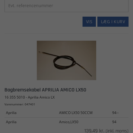
VIS
LÆG I KURV
Bagbremsekabel APRILIA AMICO LX50
16 355 5010 - Aprilia Amico LX
Varenummer: 047401
Aprilia
AMICO LX50 50CCM
94--
Aprilia
Amico,LX50
94
139,49 kr.
(inkl. moms)