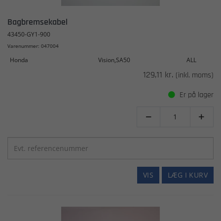
Bagbremsekabel
43450-GY1-900
Varenummer: 047004
Honda
Vision,SA50
ALL
129,11 kr.
(inkl. moms)
Er på lager


VIS
LÆG I KURV