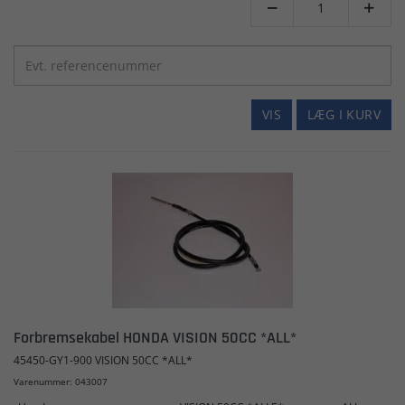


VIS
LÆG I KURV
Forbremsekabel HONDA VISION 50CC *ALL*
45450-GY1-900 VISION 50CC *ALL*
Varenummer: 043007