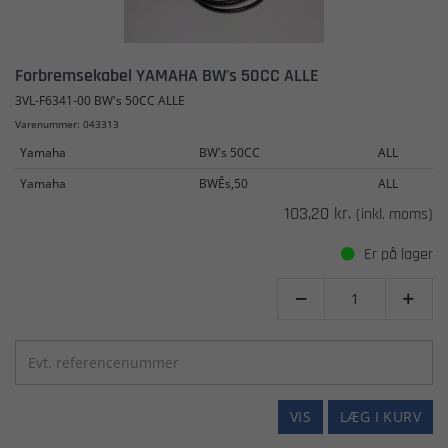
Forbremsekabel YAMAHA BW's 50CC ALLE
3VL-F6341-00 BW's 50CC ALLE
Varenummer: 043313
Yamaha
BW's 50CC
ALL
Yamaha
BWÊs,50
ALL
103,20 kr.
(inkl. moms)
Er på lager


VIS
LÆG I KURV