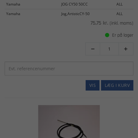
Yamaha
JOG CY50 50CC
ALL
Yamaha
Jog,ArtisticCY-50
ALL
75,75 kr.
(inkl. moms)
Er på lager


VIS
LÆG I KURV