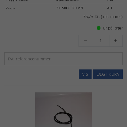
Vespa
ZIP 50CC 30KM/T
ALL
75,75 kr.
(inkl. moms)
Er på lager


VIS
LÆG I KURV