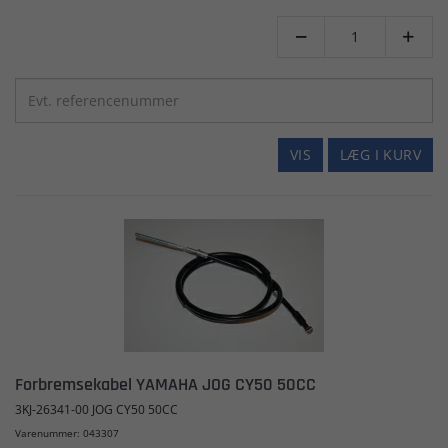


VIS
LÆG I KURV
Forbremsekabel YAMAHA JOG CY50 50CC
3KJ-26341-00 JOG CY50 50CC
Varenummer: 043307