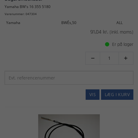
Yamaha BW's 16 355 5180
Varenummer: 047304
Yamaha
BWÊs,50
ALL
91,04 kr.
(inkl. moms)
Er på lager


VIS
LÆG I KURV