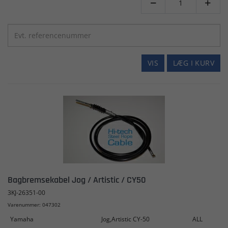


VIS
LÆG I KURV
Bagbremsekabel Jog / Artistic / CY50
3KJ-26351-00
Varenummer: 047302
Yamaha
Jog,Artistic CY-50
ALL