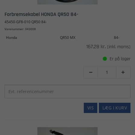
Forbremsekabel HONDA QR50 84-
45450-GF8-010 QR50 84-
Varenummer: 043008
Honda
QR50 MX
84-
167,28 kr.
(inkl. moms)
Er på lager


VIS
LÆG I KURV