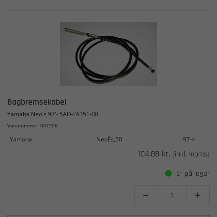
Bagbremsekabel
Yamaha Neo's 97'- 5AD-F6351-00
Varenummer: 047306
Yamaha
NeoÊs,50
97->
104,88 kr.
(inkl. moms)
Er på lager

