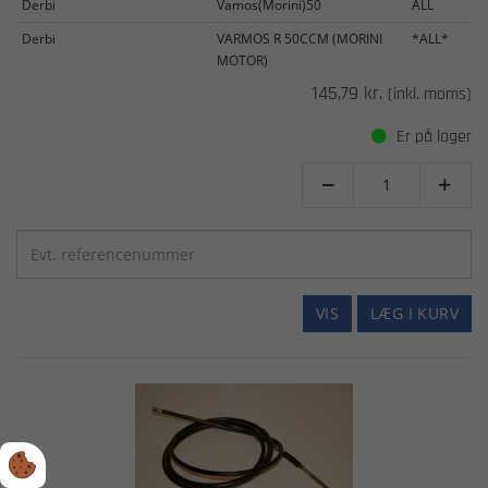
Derbi
Vamos(Morini)50
ALL
Derbi
VARMOS R 50CCM (MORINI
*ALL*
MOTOR)
145,79 kr.
(inkl. moms)
Er på lager


VIS
LÆG I KURV