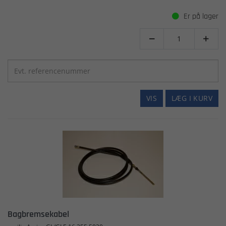
Er på lager


VIS
LÆG I KURV
Bagbremsekabel