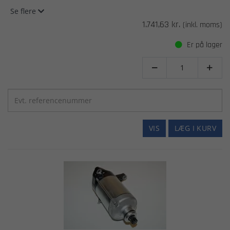
Se flere
1.741,63 kr.
(inkl. moms)
Er på lager


VIS
LÆG I KURV