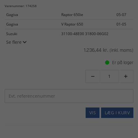
Varenummer: 174258
Gagiva
Raptor 650ie
05-07
Gagiva
V Raptor 650
01-05
Suzuki
31100-48E00 31800-06G02
Se flere
1.236,44 kr.
(inkl. moms)
Er på lager


VIS
LÆG I KURV