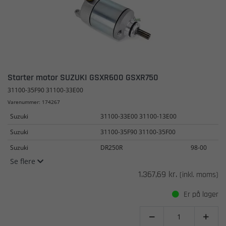
Starter motor SUZUKI GSXR600 GSXR750
31100-35F90 31100-33E00
Varenummer: 174267
Suzuki
31100-33E00 31100-13E00
Suzuki
31100-35F90 31100-35F00
Suzuki
DR250R
98-00
Se flere
1.367,69 kr.
(inkl. moms)
Er på lager

