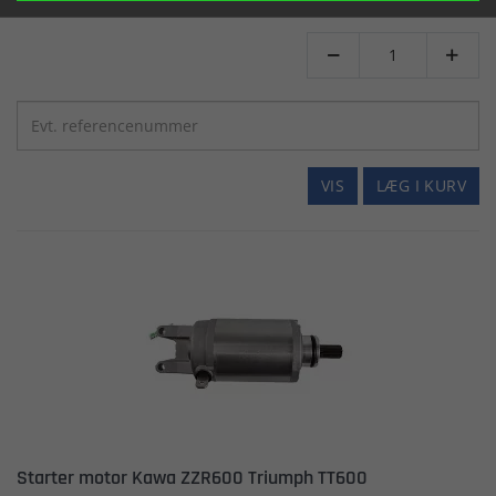
Er på lager


VIS
LÆG I KURV
Starter motor Kawa ZZR600 Triumph TT600