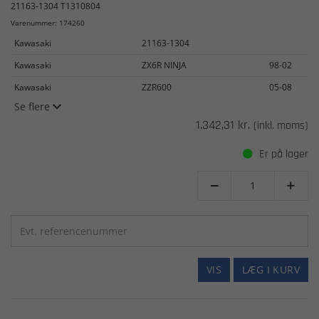
21163-1304 T1310804
Varenummer: 174260
Kawasaki
21163-1304
Kawasaki
ZX6R NINJA
98-02
Kawasaki
ZZR600
05-08
Se flere
1.342,31 kr.
(inkl. moms)
Er på lager


VIS
LÆG I KURV