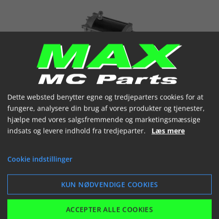
Starter motor HONDA VF750C V45 VF700
Dette websted benytter egne og tredjeparters cookies for at
31200-MB0-405 31200-MB0-008
fungere, analysere din brug af vores produkter og tjenester,
Varenummer: 174259
hjælpe med vores salgsfremmende og marketingsmæssige
Honda
31200-MB0-405 31200-MB0-
indsats og levere indhold fra tredjeparter.
Læs mere
008
Honda
31200-MN0-018 31200-MN0-
Cookie indstillinger
008
Honda
VF700C MAGNA
84-86
KUN NØDVENDIGE COOKIES
Se flere
1.768,94 kr.
(inkl. moms)
ACCEPTER ALLE COOKIES