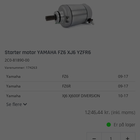
Starter motor YAMAHA FZ6 XJ6 YZFR6
2C0-81890-00
Varenummer: 174263
Yamaha
FZ6
09-17
Yamaha
FZ6R
09-17
Yamaha
XJ6 XJ600F DIVERSION
10-17
Se flere
1.246,44 kr.
(inkl. moms)
Er på lager

