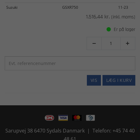
Suzuki
GSXR750
11-23
1.516,44 kr.
(inkl. moms)
Er på lager


VIS
LÆG I KURV
Sarupvej 38 6470 Sydals Danmark | Telefon: +45 74 40
48 61