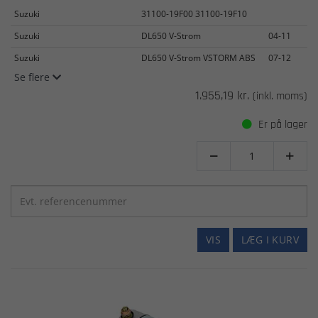
Suzuki
31100-19F00 31100-19F10
Suzuki
DL650 V-Strom
04-11
Suzuki
DL650 V-Strom VSTORM ABS
07-12
Se flere
1.955,19 kr.
(inkl. moms)
Er på lager


VIS
LÆG I KURV