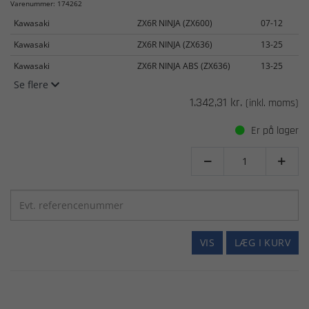
Varenummer: 174262
Kawasaki
ZX6R NINJA (ZX600)
07-12
Kawasaki
ZX6R NINJA (ZX636)
13-25
Kawasaki
ZX6R NINJA ABS (ZX636)
13-25
Se flere
1.342,31 kr.
(inkl. moms)
Er på lager


VIS
LÆG I KURV