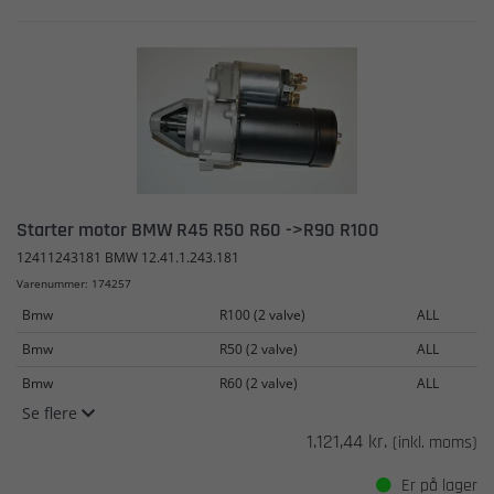
Starter motor BMW R45 R50 R60 ->R90 R100
12411243181 BMW 12.41.1.243.181
Varenummer: 174257
Bmw
R100 (2 valve)
ALL
Bmw
R50 (2 valve)
ALL
Bmw
R60 (2 valve)
ALL
Se flere
1.121,44 kr.
(inkl. moms)
Er på lager