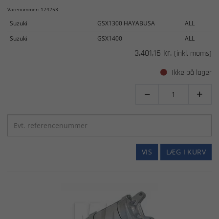
Varenummer: 174253
Suzuki
GSX1300 HAYABUSA
ALL
Suzuki
GSX1400
ALL
3.401,16 kr.
(inkl. moms)
Ikke på lager


VIS
LÆG I KURV