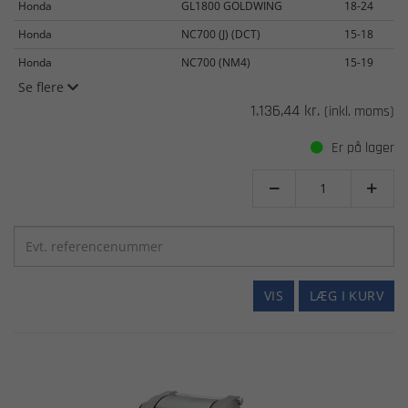
Honda
GL1800 GOLDWING
18-24
Honda
NC700 (J) (DCT)
15-18
Honda
NC700 (NM4)
15-19
Se flere
1.136,44 kr.
(inkl. moms)
Er på lager


VIS
LÆG I KURV