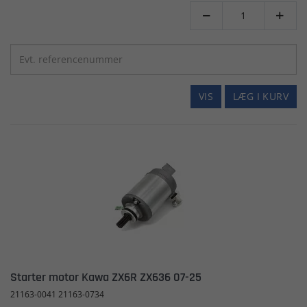


VIS
LÆG I KURV
Starter motor Kawa ZX6R ZX636 07-25
21163-0041 21163-0734