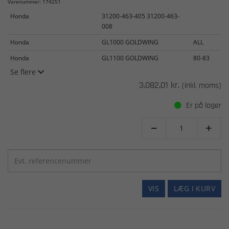
Varenummer: 174251
Honda
31200-463-405 31200-463-
008
Honda
GL1000 GOLDWING
ALL
Honda
GL1100 GOLDWING
80-83
Se flere
3.082,01 kr.
(inkl. moms)
Er på lager


VIS
LÆG I KURV