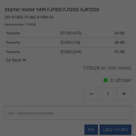
Starter motor YAM FJ1100 FJ1200 XJR1200
36Y-81800-10 4KG-81890-00
Varenummer: 174256
Yamaha
FJ1100 (47E)
84-86
Yamaha
FJ1200 (1XJ)
86-88
Yamaha
FJ1200 (3YA)
91-98
Se flere
1.739,26 kr.
(inkl. moms)
Er på lager


VIS
LÆG I KURV