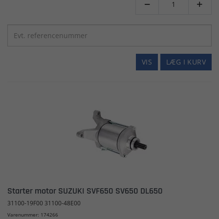


VIS
LÆG I KURV
Starter motor SUZUKI SVF650 SV650 DL650
31100-19F00 31100-48E00
Varenummer: 174266