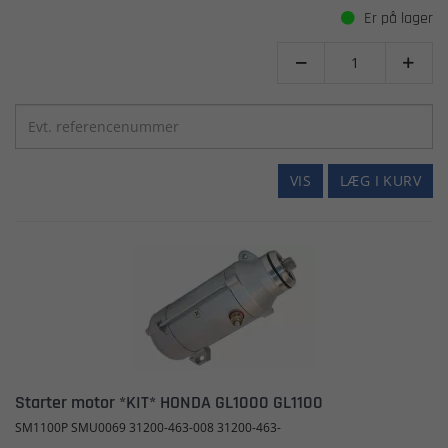
Er på lager


VIS
LÆG I KURV
Starter motor *KIT* HONDA GL1000 GL1100
SM1100P SMU0069 31200-463-008 31200-463-