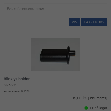
VIS
LÆG I KURV
Blinklys holder
68-77931
Varenummer: 121574
15,06 kr.
(inkl. moms)
Er på lager