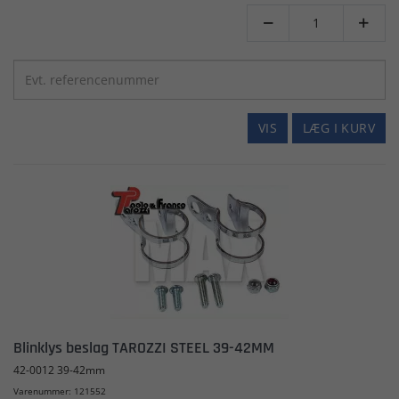


VIS
LÆG I KURV
Blinklys beslag TAROZZI STEEL 39-42MM
42-0012 39-42mm
Varenummer: 121552