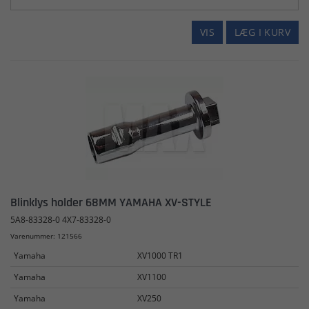
VIS
LÆG I KURV
Blinklys holder 68MM YAMAHA XV-STYLE
5A8-83328-0 4X7-83328-0
Varenummer: 121566
Yamaha
XV1000 TR1
Yamaha
XV1100
Yamaha
XV250