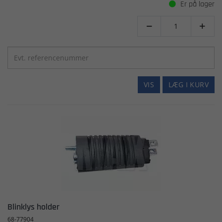
Er på lager


VIS
LÆG I KURV
Blinklys holder
68-77904