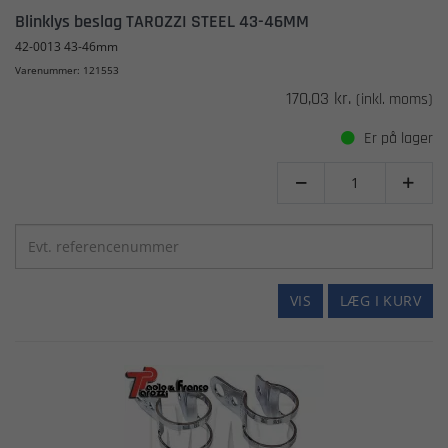
Blinklys beslag TAROZZI STEEL 43-46MM
42-0013 43-46mm
Varenummer: 121553
170,03 kr.
(inkl. moms)
Er på lager


VIS
LÆG I KURV