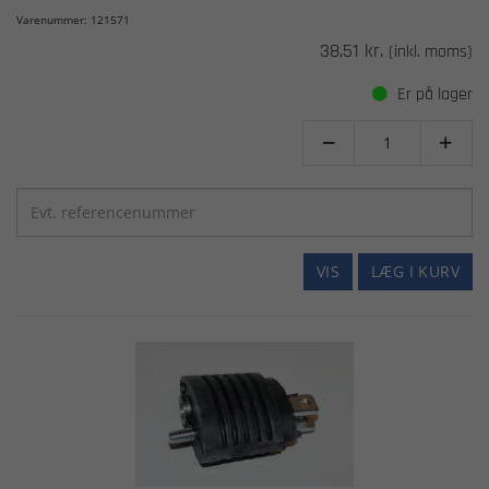
Varenummer: 121571
38,51 kr.
(inkl. moms)
Er på lager


VIS
LÆG I KURV