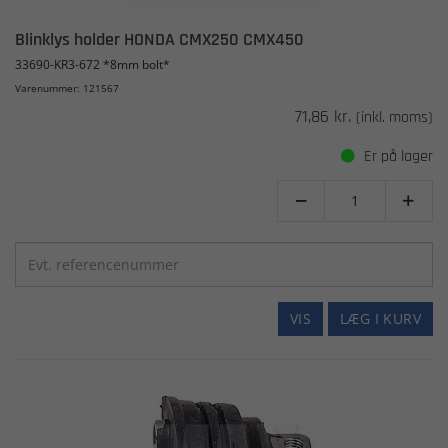
Blinklys holder HONDA CMX250 CMX450
33690-KR3-672 *8mm bolt*
Varenummer: 121567
71,86 kr.
(inkl. moms)
Er på lager


VIS
LÆG I KURV