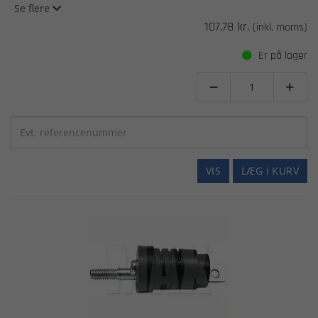
Se flere
107,78 kr.
(inkl. moms)
Er på lager


VIS
LÆG I KURV