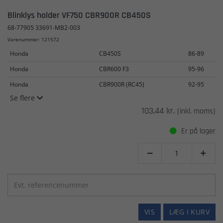
Blinklys holder VF750 CBR900R CB450S
68-77905 33691-MB2-003
Varenummer: 121572
Honda
CB450S
86-89
Honda
CBR600 F3
95-96
Honda
CBR900R (RC45)
92-95
Se flere
103,44 kr.
(inkl. moms)
Er på lager


VIS
LÆG I KURV