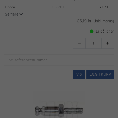
Honda
CB350 T
72-73
Se flere
35,19 kr.
(inkl. moms)
Er på lager


VIS
LÆG I KURV