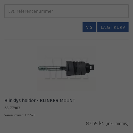
VIS
LÆG I KURV
Blinklys holder - BLINKER MOUNT
68-77903
Varenummer: 121570
82,69 kr.
(inkl. moms)