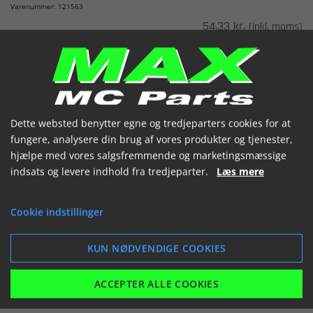
Varenummer: 121563
54,33 kr.
(inkl. moms)
Bestilt hjem


Dette websted benytter egne og tredjeparters cookies for at
fungere, analysere din brug af vores produkter og tjenester,
hjælpe med vores salgsfremmende og marketingsmæssige
VIS
LÆG I KURV
indsats og levere indhold fra tredjeparter.
Læs mere
Cookie indstillinger
KUN NØDVENDIGE COOKIES
ACCEPTER ALLE COOKIES