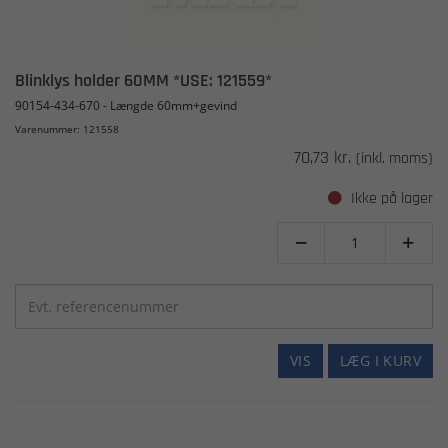
Blinklys holder 60MM *USE: 121559*
90154-434-670 - Længde 60mm+gevind
Varenummer: 121558
70,73 kr.
(inkl. moms)
Ikke på lager


VIS
LÆG I KURV