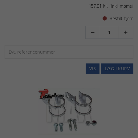
157,01 kr.
(inkl. moms)
Bestilt hjem


VIS
LÆG I KURV