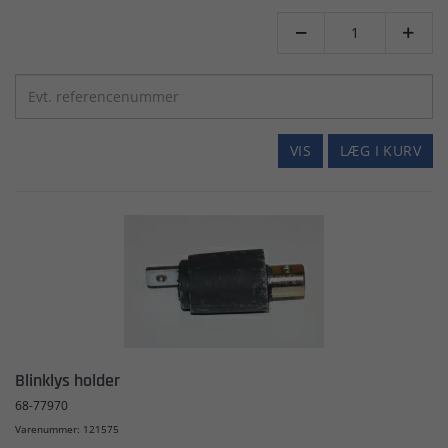


VIS
LÆG I KURV
Blinklys holder
68-77970
Varenummer: 121575