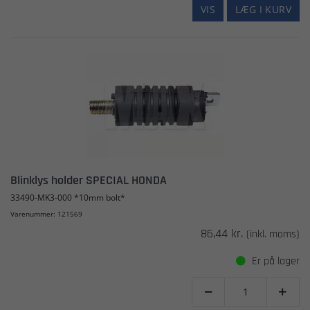
VIS
LÆG I KURV
Blinklys holder SPECIAL HONDA
33490-MK3-000 *10mm bolt*
Varenummer: 121569
86,44 kr.
(inkl. moms)
Er på lager

