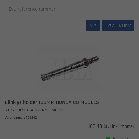
VIS
LÆG I KURV
Blinklys holder 100MM HONDA CB MODELS
68-77910 90154-388-670 - METAL
Varenummer: 121562
103,48 kr.
(inkl. moms)
Er på lager