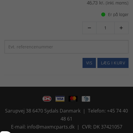
46,73 kr.
(inkl. moms)
Er på lager


VIS
LÆG I KURV
Sarupvej 38 6470 Sydals Danmark | Telefon: +45 74 40
48 61
E-mail: info@maxmcparts.dk | CVR: DK 37421057