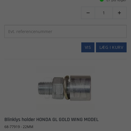


VIS
LÆG I KURV
Blinklys holder HONDA GL GOLD WING MODEL
68-77919 - 22MM