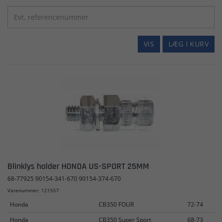
VIS
LÆG I KURV
Blinklys holder HONDA US-SPORT 25MM
68-77925 90154-341-670 90154-374-670
Varenummer: 121557
Honda
CB350 FOUR
72-74
Honda
CB350 Super Sport
68-73