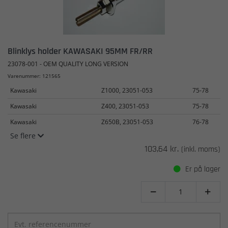
Blinklys holder KAWASAKI 95MM FR/RR
23078-001 - OEM QUALITY LONG VERSION
Varenummer: 121565
Kawasaki
Z1000, 23051-053
75-78
Kawasaki
Z400, 23051-053
75-78
Kawasaki
Z650B, 23051-053
76-78
Se flere
103,64 kr.
(inkl. moms)
Er på lager

