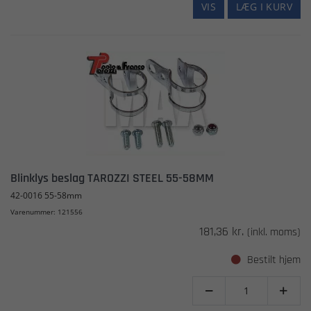
VIS
LÆG I KURV
Blinklys beslag TAROZZI STEEL 55-58MM
42-0016 55-58mm
Varenummer: 121556
181,36 kr.
(inkl. moms)
Bestilt hjem

