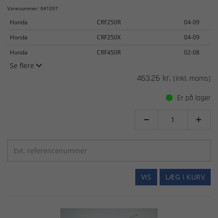
Varenummer: 041097
Honda
CRF250R
04-09
Honda
CRF250X
04-09
Honda
CRF450R
02-08
Se flere
463,26 kr.
(inkl. moms)
Er på lager


VIS
LÆG I KURV