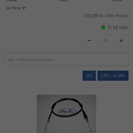
Se flere
132,99 kr.
(inkl. moms)
Er på lager


VIS
LÆG I KURV