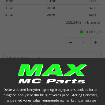
Honda
CRF80F
04-13
Honda
XR80R
86-88
Honda
XR80R
90-03
209,34 kr.
(inkl. moms)
Er på lager


VIS
LÆG I KURV
Dette websted benytter egne og tredjeparters cookies for at
fungere, analysere din brug af vores produkter og tjenester,
hjælpe med vores salgsfremmende og marketingsmæssige