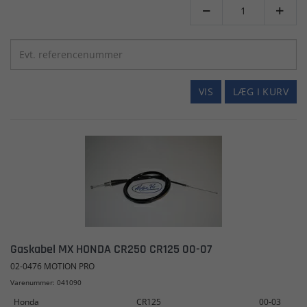


VIS
LÆG I KURV
Gaskabel MX HONDA CR250 CR125 00-07
02-0476 MOTION PRO
Varenummer: 041090
Honda
CR125
00-03