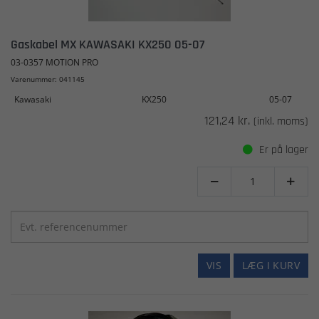
Gaskabel MX KAWASAKI KX250 05-07
03-0357 MOTION PRO
Varenummer: 041145
Kawasaki
KX250
05-07
121,24 kr.
(inkl. moms)
Er på lager


VIS
LÆG I KURV