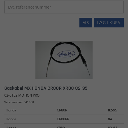
VIS
LÆG I KURV
Gaskabel MX HONDA CR80R XR80 82-95
02-0152 MOTION PRO
Varenummer: 041080
Honda
CR80R
82-95
Honda
CR80RR
84
Honda
XR80
83-84