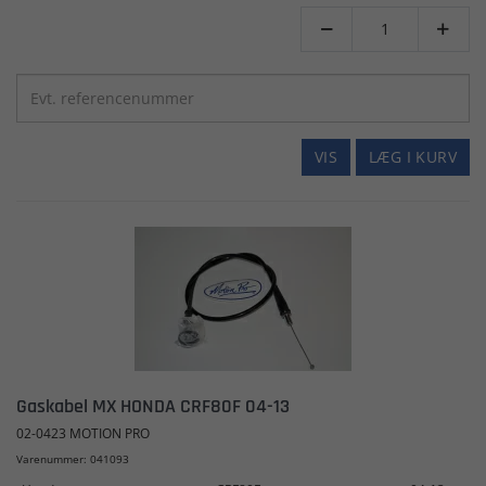


VIS
LÆG I KURV
Gaskabel MX HONDA CRF80F 04-13
02-0423 MOTION PRO
Varenummer: 041093