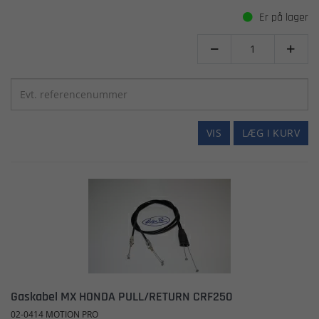
Er på lager


VIS
LÆG I KURV
Gaskabel MX HONDA PULL/RETURN CRF250
02-0414 MOTION PRO