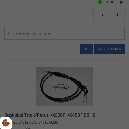
Er på lager


VIS
LÆG I KURV
Gaskabel Træk/Retur KX250F KX450F 09-12
03-0428 54012-0265 54012-0286
Varenummer: 041179