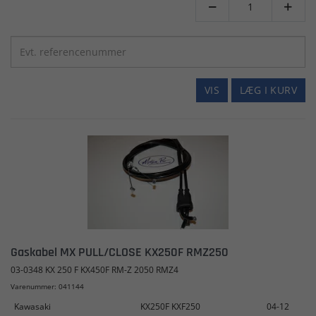


VIS
LÆG I KURV
Gaskabel MX PULL/CLOSE KX250F RMZ250
03-0348 KX 250 F KX450F RM-Z 2050 RMZ4
Varenummer: 041144
Kawasaki
KX250F KXF250
04-12