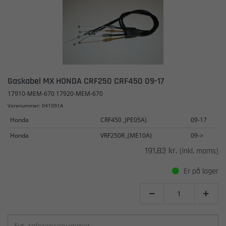
Gaskabel MX HONDA CRF250 CRF450 09-17
17910-MEM-670 17920-MEM-670
Varenummer: 041091A
Honda
CRF450 ,)PE05A)
09-17
Honda
VRF250R ,(ME10A)
09->
191,83 kr.
(inkl. moms)
Er på lager

