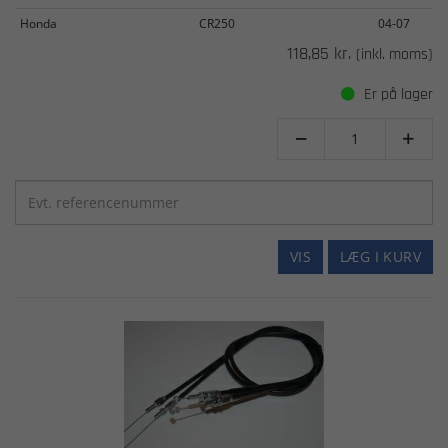
Honda
CR250
04-07
118,85 kr.
(inkl. moms)
Er på lager


VIS
LÆG I KURV