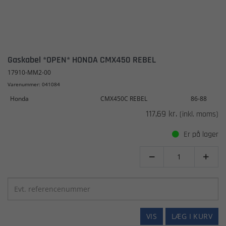
Gaskabel *OPEN* HONDA CMX450 REBEL
17910-MM2-00
Varenummer: 041084
Honda
CMX450C REBEL
86-88
117,69 kr.
(inkl. moms)
Er på lager


VIS
LÆG I KURV