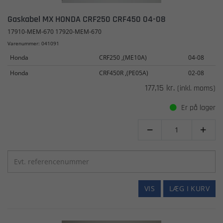
Gaskabel MX HONDA CRF250 CRF450 04-08
17910-MEM-670 17920-MEM-670
Varenummer: 041091
Honda
CRF250 ,(ME10A)
04-08
Honda
CRF450R ,(PE05A)
02-08
177,15 kr.
(inkl. moms)
Er på lager


VIS
LÆG I KURV