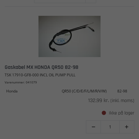
Gaskabel MX HONDA QR50 82-98
TSK 17910-GF8-000 INCL OIL PUMP PULL
Varenummer: 041079
Honda
QR50 (C/D/E/F/L/M/R/V/W)
82-98
132,99 kr.
(inkl. moms)
Ikke på lager

