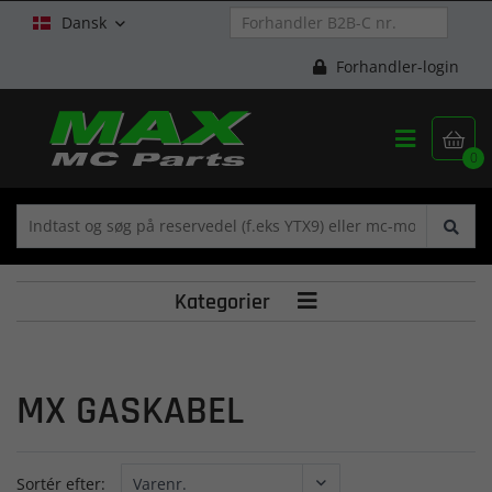
Dansk

Forhandler-login


0
Kategorier

MX GASKABEL
Sortér efter: