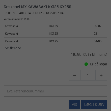
Gaskabel MX KAWASAKI KX125 KX250
03-0189 - 54012-1432 KX125 - KX250 92-04
Varenummer: 041136
Kawasaki
KX125
00-02
Kawasaki
KX125
03
Kawasaki
KX125
04-05
Se flere
110,96 kr.
(inkl. moms)
Er på lager


VIS
LÆG I KURV