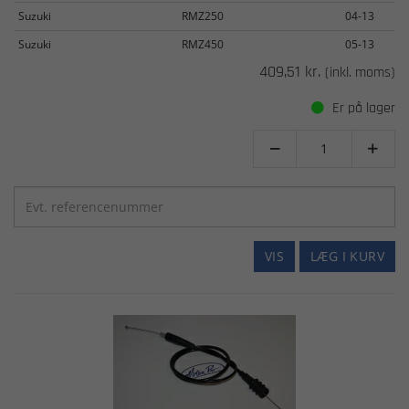
Suzuki
RMZ250
04-13
Suzuki
RMZ450
05-13
409,51 kr.
(inkl. moms)
Er på lager


VIS
LÆG I KURV