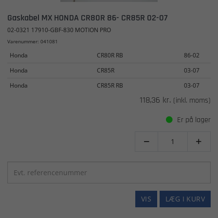
Gaskabel MX HONDA CR80R 86- CR85R 02-07
02-0321 17910-GBF-830 MOTION PRO
Varenummer: 041081
Honda
CR80R RB
86-02
Honda
CR85R
03-07
Honda
CR85R RB
03-07
118,36 kr.
(inkl. moms)
Er på lager


VIS
LÆG I KURV