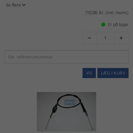
Se flere
110,96 kr.
(inkl. moms)
Er på lager


VIS
LÆG I KURV