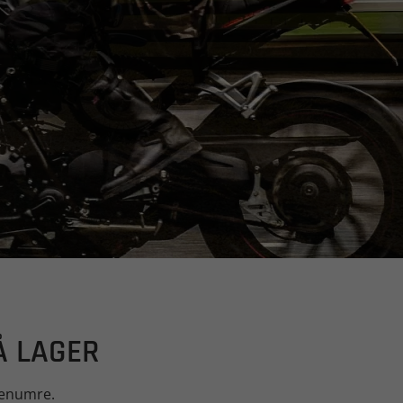
Å LAGER
arenumre.