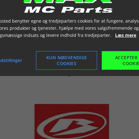
sted benytter egne og tredjeparters cookies for at fungere, analys
Luft- og oliefi
vores produkter og tjenester, hjælpe med vores salgsfremmende og
gsmæssige indsats og levere indhold fra tredjeparter.
Læs mere
KUN NØDVENDIGE
ACCEPTER
dstillinger
COOKIES
COOKI
.