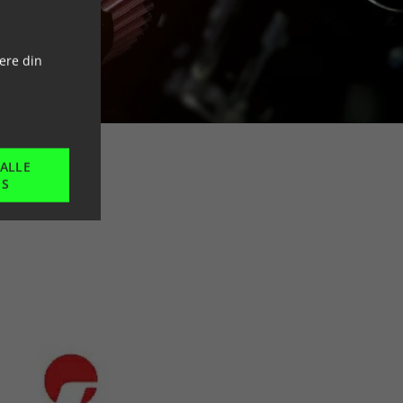
ere din
lter
 ALLE
ES