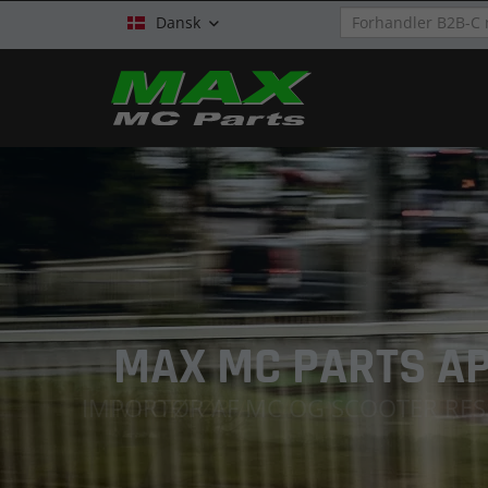
Dansk

MAX MC PARTS A
IMPORTØR AF MC OG SCOOTER R