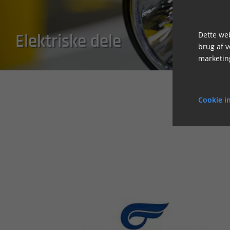
Dette web
Elektriske dele
brug af 
marketin
Cookie in