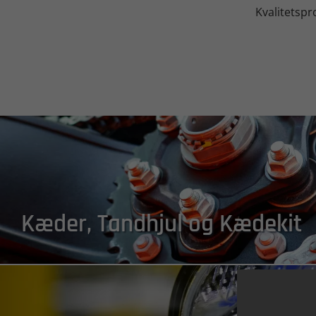
Kvalitetspro
Kæder, Tandhjul og Kædekit