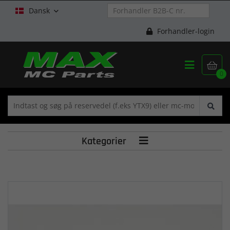
Dansk

Forhandler-login


0
Kategorier
