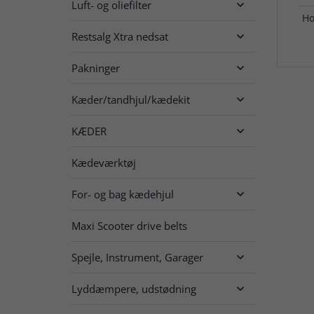
Luft- og oliefilter

H
Restsalg Xtra nedsat

Pakninger

Kæder/tandhjul/kædekit

KÆDER

Kædeværktøj
For- og bag kædehjul

Maxi Scooter drive belts
Spejle, Instrument, Garager

Lyddæmpere, udstødning
