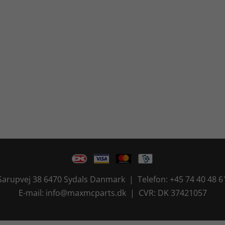
Sarupvej 38 6470 Sydals Danmark | Telefon: +45 74 40 48 6
E-mail: info@maxmcparts.dk | CVR: DK 37421057