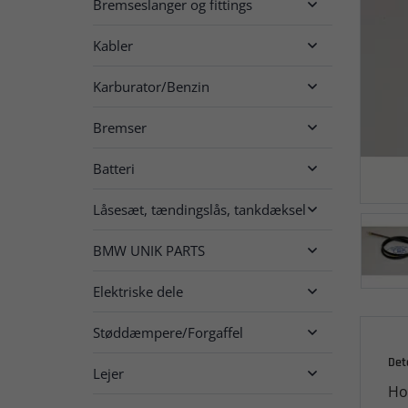
Bremseslanger og fittings

Kabler

Karburator/Benzin

Bremser

Batteri

Låsesæt, tændingslås, tankdæksel

BMW UNIK PARTS

Elektriske dele

Støddæmpere/Forgaffel

Det
Lejer

Ho