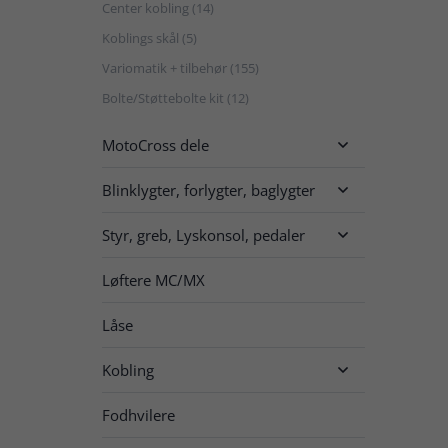
Center kobling (14)
Koblings skål (5)
Variomatik + tilbehør (155)
Bolte/Støttebolte kit (12)
MotoCross dele

Blinklygter, forlygter, baglygter

Styr, greb, Lyskonsol, pedaler

Løftere MC/MX
Låse
Kobling

Fodhvilere