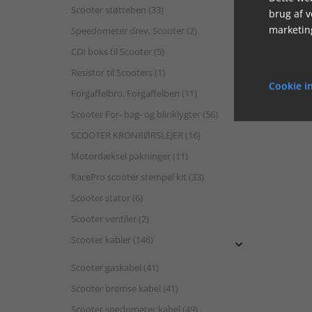
Scooter støtteben (33)
brug af 
marketin
Speedometer drev, Scooter (2)
CDI boks til Scooter (5)
Resistor til Scooters (1)
Cookie in
Forgaffelbro, Forgaffelben (11)
Scooter For- bag- og blinklygter (56)
SCOOTER KRONRØRSLEJER (16)
Motordæksel pakninger (11)
RacePro scooter stempel kit (33)
Scooter stator (6)
Scooter ventiler (2)
Scooter kabler (146)

Scooter gaskabel (41)
Scooter bremse kabel (41)
Scooter spedometer kabel (49)