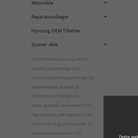
Motordele

Reparationsbøger

Hyosung OEM Tilbehør
Scooter dele

UDSTØDNING Scoot og V6 (24)
Scooter udstødninger (27)
Scooter udstødningspakninger (9)
Støddæmpere, Scooter (8)
SCOOTER LUFTFILTER (21)
Gates og Bando drivremme (119)
Top-/komplet pakningssæt (101)
Choker håndtag, Styrkonsoller (7)
Scooter karburator mv (23)

Dette web