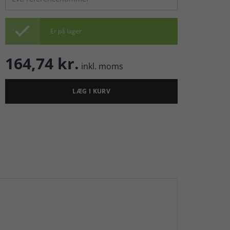

Er på lager
164,74 kr.
inkl. moms
LÆG I KURV