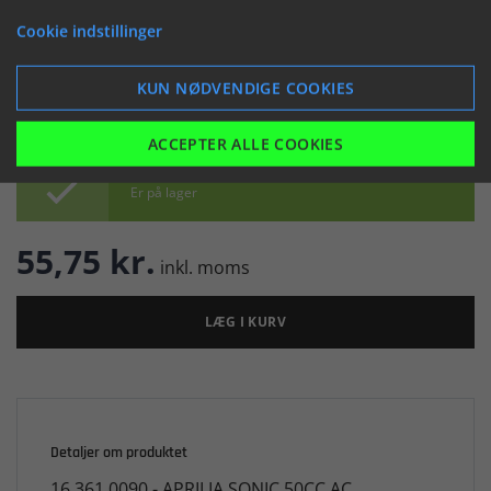
(046406)
Cookie indstillinger


KUN NØDVENDIGE COOKIES
ACCEPTER ALLE COOKIES

Er på lager
55,75 kr.
inkl. moms
LÆG I KURV
Detaljer om produktet
16 361 0090 - APRILIA SONIC 50CC AC