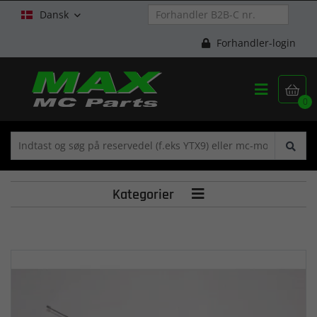
Dansk

Forhandler-login


0
Kategorier
