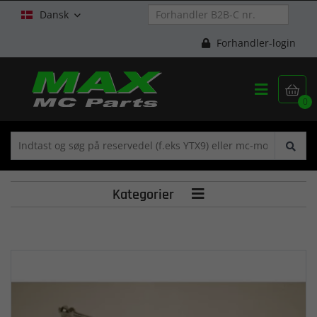
Dansk

Forhandler-login


0
Kategorier
