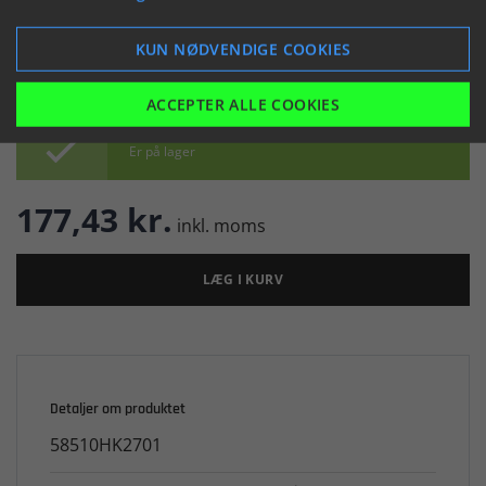


KUN NØDVENDIGE COOKIES
ACCEPTER ALLE COOKIES

Er på lager
177,43 kr.
inkl. moms
LÆG I KURV
Detaljer om produktet
58510HK2701