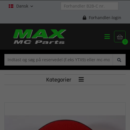
Dansk

Forhandler-login


0
Kategorier
