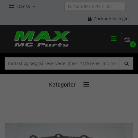
Dansk

Forhandler-login


0
Kategorier
