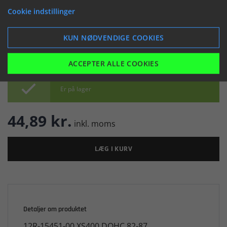
(050301)
Cookie indstillinger


KUN NØDVENDIGE COOKIES
ACCEPTER ALLE COOKIES

Er på lager
44,89 kr.
inkl. moms
LÆG I KURV
Detaljer om produktet
12R-15451-00 XS400 DOHC 82-87