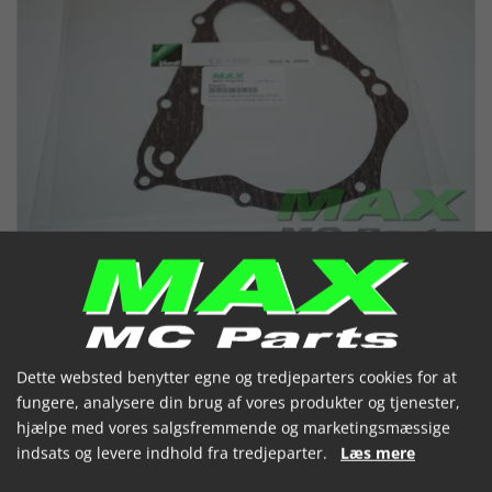
Dette websted benytter egne og tredjeparters cookies for at
fungere, analysere din brug af vores produkter og tjenester,
Generatordæksel pakning XS400
hjælpe med vores salgsfremmende og marketingsmæssige
DOHC 82-87
indsats og levere indhold fra tredjeparter.
Læs mere