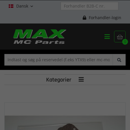
Dansk

Forhandler-login


0
Kategorier
