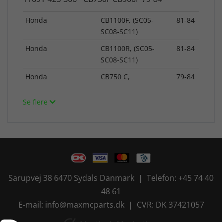
Honda
CB1100F, (SC05-
81-84
SC08-SC11)
Honda
CB1100R, (SC05-
81-84
SC08-SC11)
Honda
CB750 C,
79-84
Se flere
Sarupvej 38 6470 Sydals Danmark | Telefon: +45 74 40
48 61
E-mail: info@maxmcparts.dk | CVR: DK 37421057