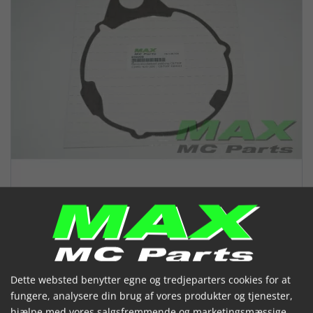
Generatordæksel pakning CB750F
Dette websted benytter egne og tredjeparters cookies for at
79-84
fungere, analysere din brug af vores produkter og tjenester,
hjælpe med vores salgsfremmende og marketingsmæssige