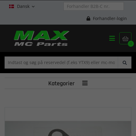
Dansk

Forhandler-login


0
Kategorier
