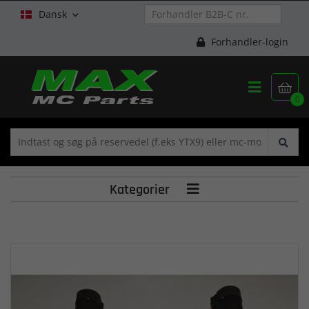
Dansk

Forhandler-login


0
Kategorier
