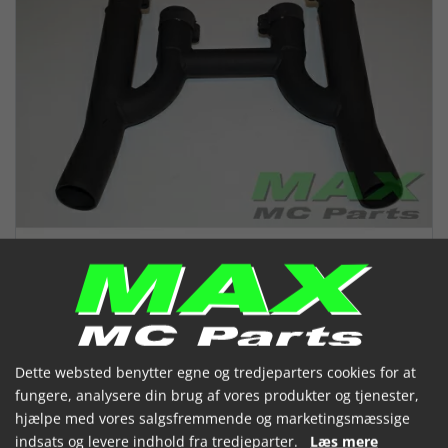
Dette websted benytter egne og tredjeparters cookies for at
SITO Mellempotte GSX550 EF
fungere, analysere din brug af vores produkter og tjenester,
GSX550 ES
hjælpe med vores salgsfremmende og marketingsmæssige
indsats og levere indhold fra tredjeparter.
Læs mere