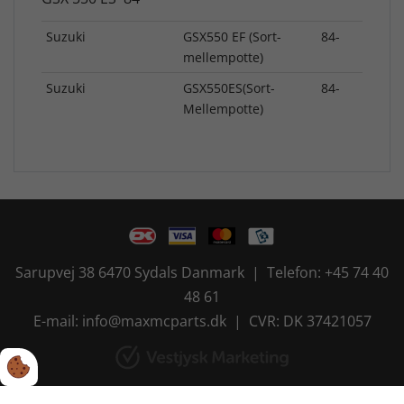
Suzuki
GSX550 EF (Sort-
84-
mellempotte)
Suzuki
GSX550ES(Sort-
84-
Mellempotte)
Sarupvej 38 6470 Sydals Danmark | Telefon: +45 74 40
48 61
E-mail: info@maxmcparts.dk | CVR: DK 37421057