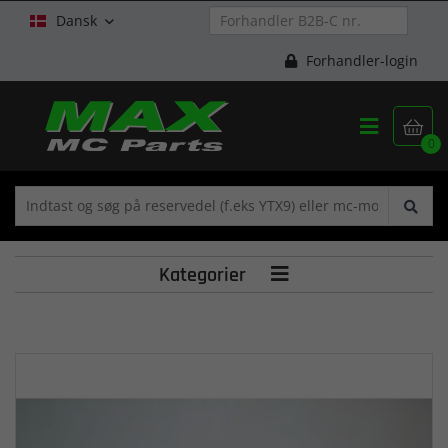
Dansk

Forhandler-login


0
Kategorier
