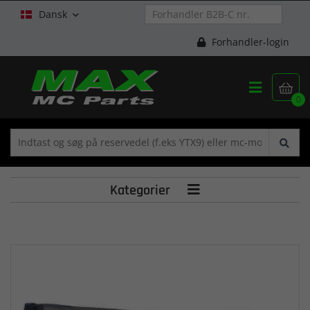
Dansk

Forhandler-login


0
Kategorier
