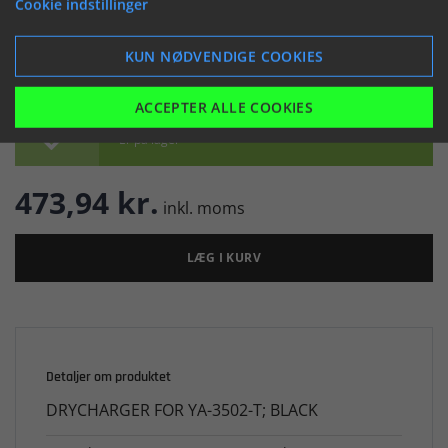
Cookie indstillinger


KUN NØDVENDIGE COOKIES
ACCEPTER ALLE COOKIES

Er på lager
473,94 kr.
inkl. moms
LÆG I KURV
Detaljer om produktet
DRYCHARGER FOR YA-3502-T; BLACK