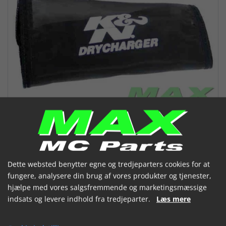
Dette websted benytter egne og tredjeparters cookies for at
fungere, analysere din brug af vores produkter og tjenester,
hjælpe med vores salgsfremmende og marketingsmæssige
K&N Air Filter Wrap
indsats og levere indhold fra tredjeparter.
Læs mere
(YA-3502-TDK)