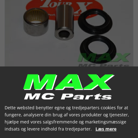
Dette websted benytter egne og tredjeparters cookies for at
fungere, analysere din brug af vores produkter og tjenester,
Støddæmper leje kit KAW ZX9R
hjælpe med vores salgsfremmende og marketingsmæssige
NINJA 98-99
indsats og levere indhold fra tredjeparter.
Læs mere