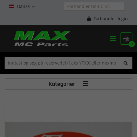
Dansk

Forhandler-login


0
Kategorier
