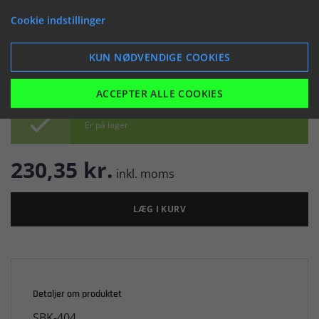
(067009)
Cookie indstillinger


KUN NØDVENDIGE COOKIES
ACCEPTER ALLE COOKIES

Er på lager
230,35 kr.
inkl. moms
LÆG I KURV
Detaljer om produktet
SBK-404