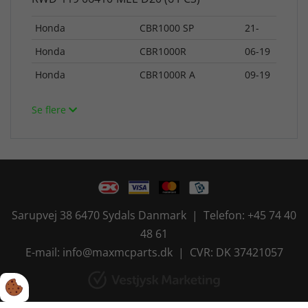
Honda
CBR1000 SP
21-
Honda
CBR1000R
06-19
Honda
CBR1000R A
09-19
Se flere
Sarupvej 38 6470 Sydals Danmark | Telefon: +45 74 40
48 61
E-mail: info@maxmcparts.dk | CVR: DK 37421057