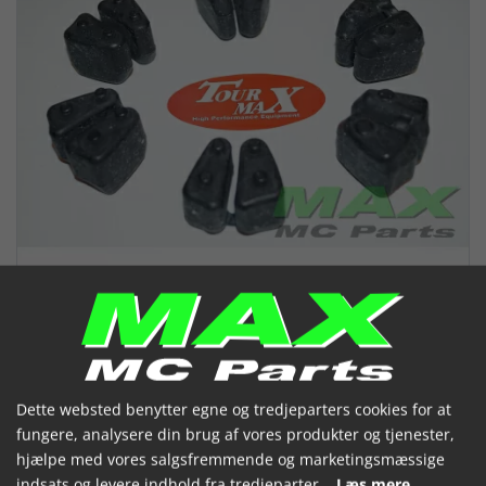
Chokkobling(6) Baghjul CBR1000
Dette websted benytter egne og tredjeparters cookies for at
fungere, analysere din brug af vores produkter og tjenester,
06-14
hjælpe med vores salgsfremmende og marketingsmæssige
indsats og levere indhold fra tredjeparter.
Læs mere