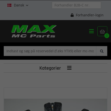
Dansk

Forhandler-login


0
Kategorier
