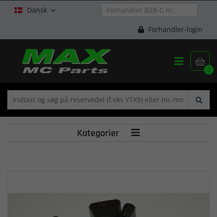
Dansk

Forhandler-login


0
Kategorier
