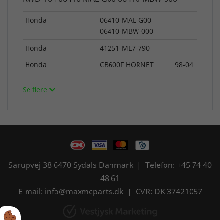
Honda
06410-MAL-G00
06410-MBW-000
Honda
41251-ML7-790
Honda
CB600F HORNET
98-04
Se flere
Sarupvej 38 6470 Sydals Danmark | Telefon: +45 74 40
48 61
E-mail: info@maxmcparts.dk | CVR: DK 37421057