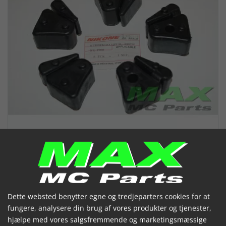
Chokkobling(5) Baghjul CB600F
Dette websted benytter egne og tredjeparters cookies for at
CBR600F
fungere, analysere din brug af vores produkter og tjenester,
hjælpe med vores salgsfremmende og marketingsmæssige