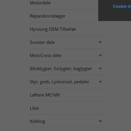
Motordele

Cookie in
Reparationsbøger

Hyosung OEM Tilbehør
Scooter dele

MotoCross dele

Blinklygter, forlygter, baglygter

Styr, greb, Lyskonsol, pedaler

Løftere MC/MX
Låse
Kobling
