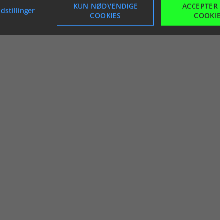
KUN NØDVENDIGE
ACCEPTER
dstillinger
COOKIES
COOKI