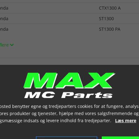
onda
CTX1300 A
onda
ST1300
onda
ST1300 PA
flere
sted benytter egne og tredjeparters cookies for at fungere, analys
vores produkter og tjenester, hjælpe med vores salgsfremmende og
gsmæssige indsats og levere indhold fra tredjeparter.
Læs mere