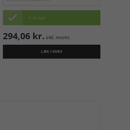

Er på lager
294,06 kr.
inkl. moms
LÆG I KURV