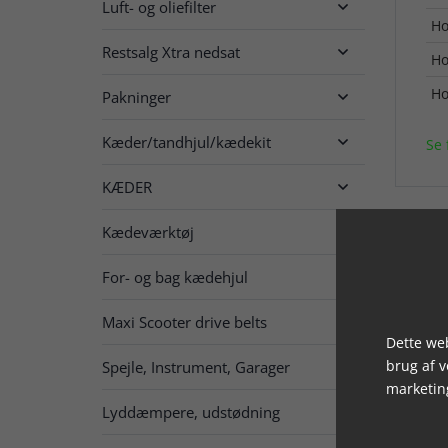
Luft- og oliefilter

H
Restsalg Xtra nedsat

H
H
Pakninger

Kæder/tandhjul/kædekit

Se 
KÆDER

Kædeværktøj
For- og bag kædehjul

Maxi Scooter drive belts
Dette web
brug af 
Spejle, Instrument, Garager

marketin
Lyddæmpere, udstødning
