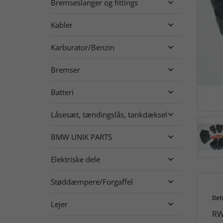
Bremseslanger og fittings

Kabler

Karburator/Benzin

Bremser

Batteri

Låsesæt, tændingslås, tankdæksel

BMW UNIK PARTS

Elektriske dele

Støddæmpere/Forgaffel

Det
Lejer

RW