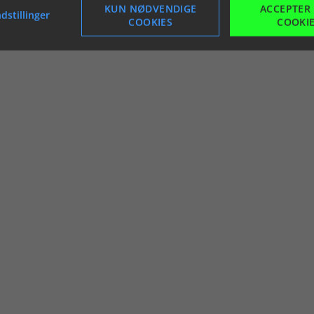
KUN NØDVENDIGE
ACCEPTER
dstillinger
COOKIES
COOKI