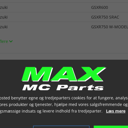
zuki
GSXR600
zuki
GSXR750 SRAC
zuki
GSXR750 W-MODEL
flere
sted benytter egne og tredjeparters cookies for at fungere, analys
vores produkter og tjenester, hjælpe med vores salgsfremmende og
gsmæssige indsats og levere indhold fra tredjeparter.
Læs mere