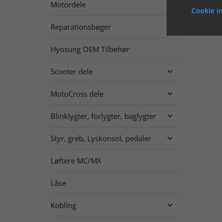
Motordele

Cookie in
Reparationsbøger

Hyosung OEM Tilbehør
Scooter dele

MotoCross dele

Blinklygter, forlygter, baglygter

Styr, greb, Lyskonsol, pedaler

Løftere MC/MX
Låse
Kobling
