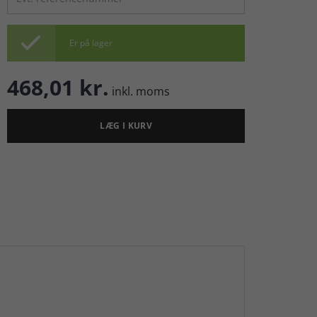

Er på lager
468,01 kr.
inkl. moms
LÆG I KURV