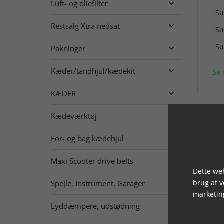
Luft- og oliefilter

Su
Restsalg Xtra nedsat

Su
Su
Pakninger

Kæder/tandhjul/kædekit

Se 
KÆDER

Kædeværktøj
For- og bag kædehjul

Maxi Scooter drive belts
Dette web
brug af 
Spejle, Instrument, Garager

marketin
Lyddæmpere, udstødning
