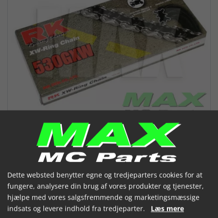
Dette websted benytter egne og tredjeparters cookies for at
RK Kæde 530GXW-114 XW - ring
fungere, analysere din brug af vores produkter og tjenester,
hjælpe med vores salgsfremmende og marketingsmæssige
(053016)
indsats og levere indhold fra tredjeparter.
Læs mere