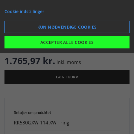


Cookie indstillinger
KUN NØDVENDIGE COOKIES

Er på lager
ACCEPTER ALLE COOKIES
1.765,97 kr.
inkl. moms
LÆG I KURV
Detaljer om produktet
RK530GXW-114 XW - ring