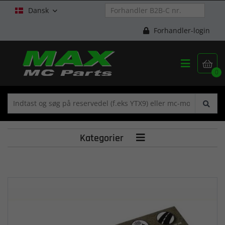
Dansk

Forhandler-login


0
Kategorier
