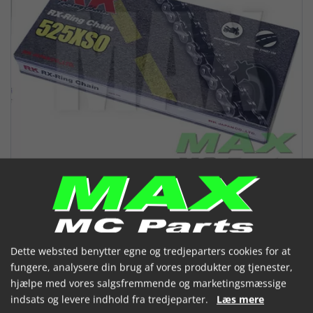
Dette websted benytter egne og tredjeparters cookies for at
RK Kæde 525XSO-112 RX - ring
fungere, analysere din brug af vores produkter og tjenester,
hjælpe med vores salgsfremmende og marketingsmæssige
(053017)
indsats og levere indhold fra tredjeparter.
Læs mere