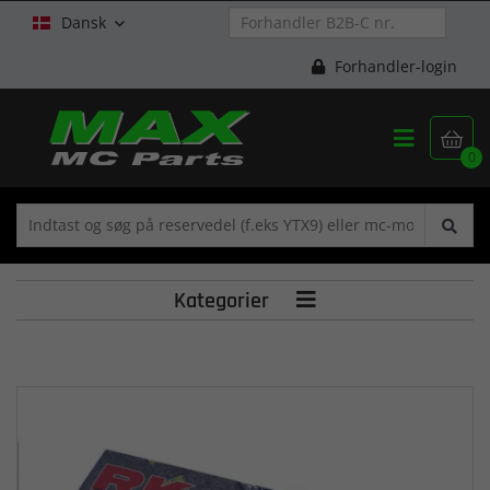
Dansk

Forhandler-login


0
Kategorier
