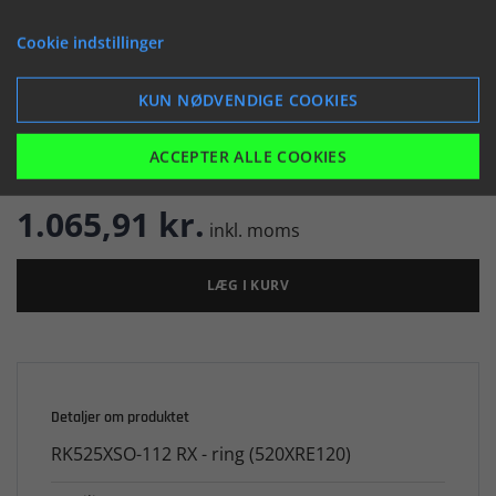


Cookie indstillinger
KUN NØDVENDIGE COOKIES

Er på lager
ACCEPTER ALLE COOKIES
1.065,91 kr.
inkl. moms
LÆG I KURV
Detaljer om produktet
RK525XSO-112 RX - ring (520XRE120)