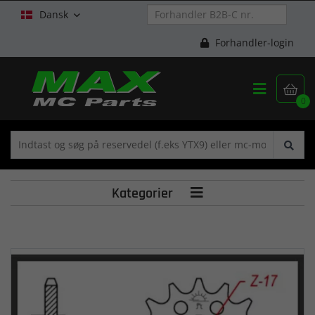
Dansk

Forhandler-login


0
Kategorier
