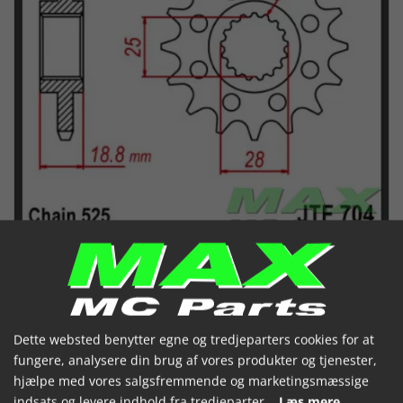
JT Fortandhjul - JTF704.17 BMW
Dette websted benytter egne og tredjeparters cookies for at
fungere, analysere din brug af vores produkter og tjenester,
APRILIA
hjælpe med vores salgsfremmende og marketingsmæssige
indsats og levere indhold fra tredjeparter.
Læs mere