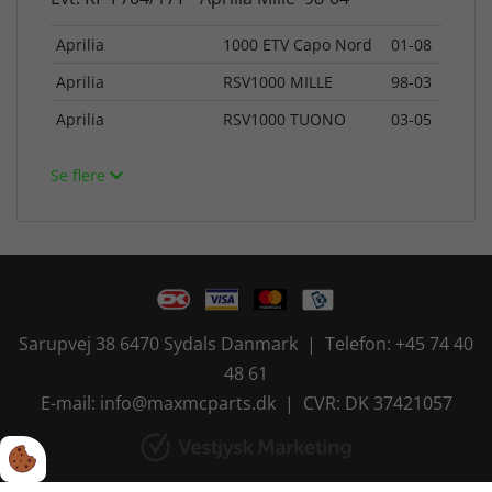
Aprilia
1000 ETV Capo Nord
01-08
Aprilia
RSV1000 MILLE
98-03
Aprilia
RSV1000 TUONO
03-05
Se flere
Sarupvej 38 6470 Sydals Danmark | Telefon: +45 74 40
48 61
E-mail: info@maxmcparts.dk | CVR: DK 37421057