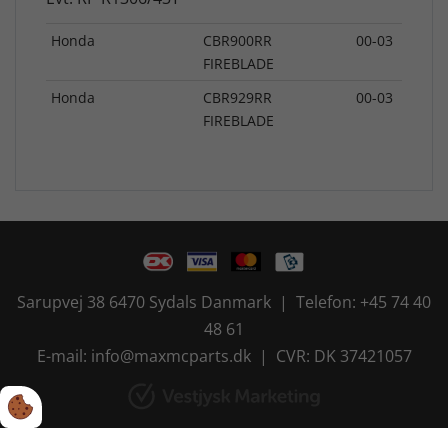
Honda
CBR900RR
00-03
FIREBLADE
Honda
CBR929RR
00-03
FIREBLADE
Sarupvej 38 6470 Sydals Danmark | Telefon: +45 74 40
48 61
E-mail: info@maxmcparts.dk | CVR: DK 37421057