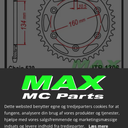
Dette websted benytter egne og tredjeparters cookies for at
JT Bagkædehjul - JTR1306.43
fungere, analysere din brug af vores produkter og tjenester,
CBR929RR
hjælpe med vores salgsfremmende og marketingsmæssige
indsats og levere indhold fra tredjeparter.
Læs mere