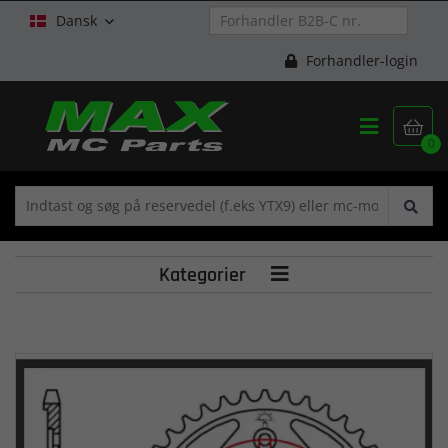
Dansk

Forhandler-login


0
Kategorier
