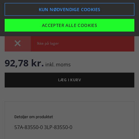


KUN NØDVENDIGE COOKIES
ACCEPTER ALLE COOKIES

Ikke på lager
92,78 kr.
inkl. moms
LÆG I KURV
Detaljer om produktet
57A-83550-0 3LP-83550-0