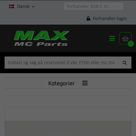
Dansk

Forhandler-login


0
Kategorier
