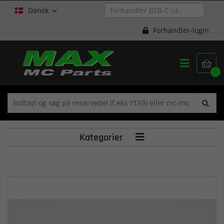
Dansk

Forhandler-login


0
Kategorier
