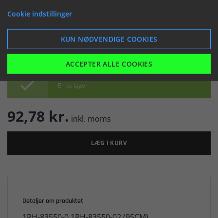
(044348)
Cookie indstillinger


KUN NØDVENDIGE COOKIES
ACCEPTER ALLE COOKIES

Er på lager
92,78 kr.
inkl. moms
LÆG I KURV
Detaljer om produktet
1RH-83550-0 1RH-83550-02 (95CM)