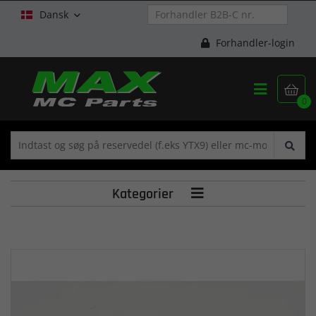
Dansk

Forhandler-login


0
Kategorier
