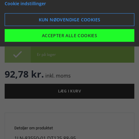
(044342)
Cookie indstillinger


KUN NØDVENDIGE COOKIES
ACCEPTER ALLE COOKIES

Er på lager
92,78 kr.
inkl. moms
LÆG I KURV
Detaljer om produktet
1LN-83550-01 DT125 88-95