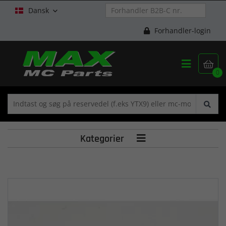
Dansk

Forhandler-login


0
Kategorier
