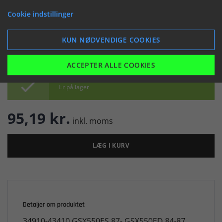
(044216)
Cookie indstillinger


KUN NØDVENDIGE COOKIES
ACCEPTER ALLE COOKIES

Er på lager
95,19 kr.
inkl. moms
LÆG I KURV
Detaljer om produktet
34910-43410 GSX550ES 87- GSX550ED 84-87