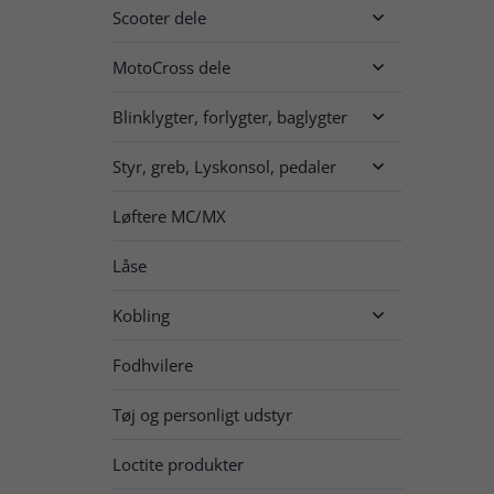
Scooter dele

MotoCross dele

Blinklygter, forlygter, baglygter

Styr, greb, Lyskonsol, pedaler

Løftere MC/MX
Låse
Kobling

Fodhvilere
Tøj og personligt udstyr
Loctite produkter