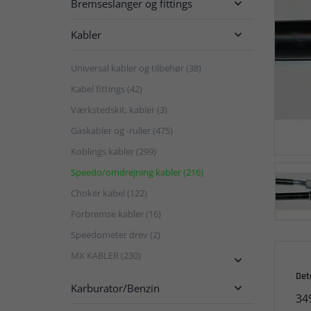
Bremseslanger og fittings

Kabler

Universal kabler og tilbehør (38)
Kabel fittings (42)
Værkstedskit, kabler (3)
Gaskabler og -ruller (475)
Koblings kabler (299)
Speedo/omdrejning kabler (216)
Choker kabel (122)
Forbremse kabler (16)
Speedometer drev (2)
MX KABLER (230)

Det
Karburator/Benzin

34