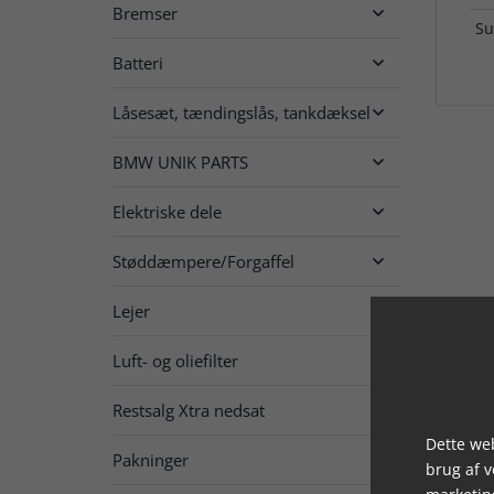
Bremser

Su
Batteri

Låsesæt, tændingslås, tankdæksel

BMW UNIK PARTS

Elektriske dele

Støddæmpere/Forgaffel

Lejer

Luft- og oliefilter

Restsalg Xtra nedsat

Dette web
Pakninger

brug af 
marketin