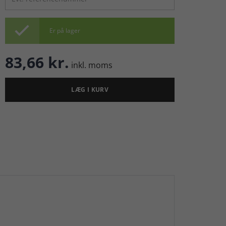

Er på lager
83,66 kr.
inkl. moms
LÆG I KURV