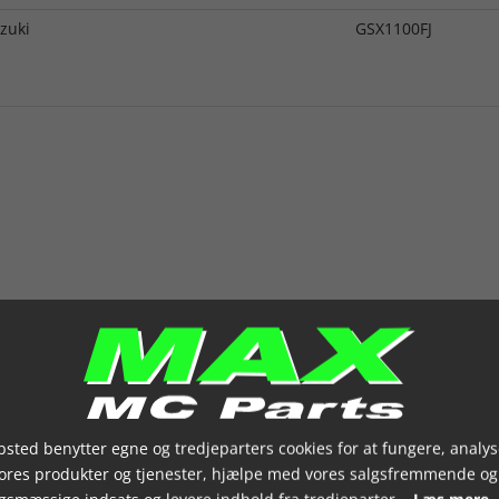
zuki
GSX1100FJ
sted benytter egne og tredjeparters cookies for at fungere, analys
vores produkter og tjenester, hjælpe med vores salgsfremmende og
gsmæssige indsats og levere indhold fra tredjeparter.
Læs mere