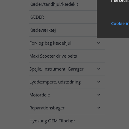
Kæder/tandhjul/kædekit

KÆDER

Cookie in
Kædeværktøj
For- og bag kædehjul

Maxi Scooter drive belts
Spejle, Instrument, Garager

Lyddæmpere, udstødning

Motordele

Reparationsbøger

Hyosung OEM Tilbehør