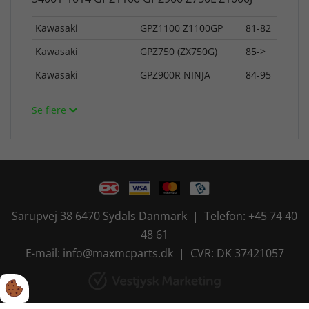
Kawasaki
GPZ1100 Z1100GP
81-82
Kawasaki
GPZ750 (ZX750G)
85->
Kawasaki
GPZ900R NINJA
84-95
Se flere
Sarupvej 38 6470 Sydals Danmark | Telefon: +45 74 40
48 61
E-mail: info@maxmcparts.dk | CVR: DK 37421057