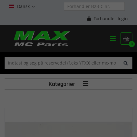
Dansk

Forhandler-login


0
Kategorier
