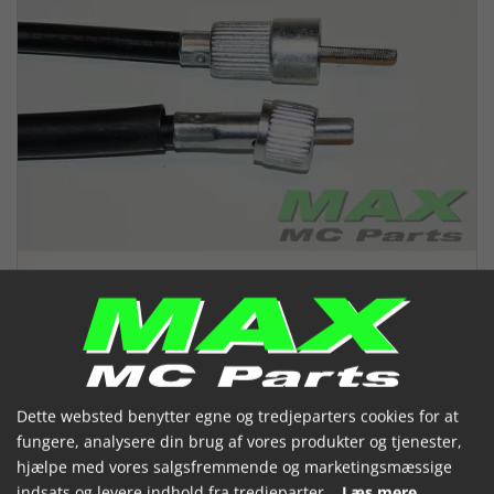
Speedometerkabel GPZ1100
Dette websted benytter egne og tredjeparters cookies for at
fungere, analysere din brug af vores produkter og tjenester,
GPZ900 Z750L
hjælpe med vores salgsfremmende og marketingsmæssige
indsats og levere indhold fra tredjeparter.
Læs mere