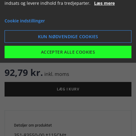
(044311)
indsats og levere indhold fra tredjeparter.
Læs mere


Cookie indstillinger
KUN NØDVENDIGE COOKIES

ACCEPTER ALLE COOKIES
Er på lager
92,79 kr.
inkl. moms
LÆG I KURV
Detaljer om produktet
351-83550-00 *115CM*