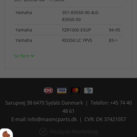
Yamaha
351-83550-00 4L0-
83550-00
Yamaha
FZR1000 EXUP
94-95
Yamaha
RD350 LC YPVS
83->
Se flere
Sarupvej 38 6470 Sydals Danmark | Telefon: +45 74 40
48 61
E-mail: info@maxmcparts.dk | CVR: DK 37421057