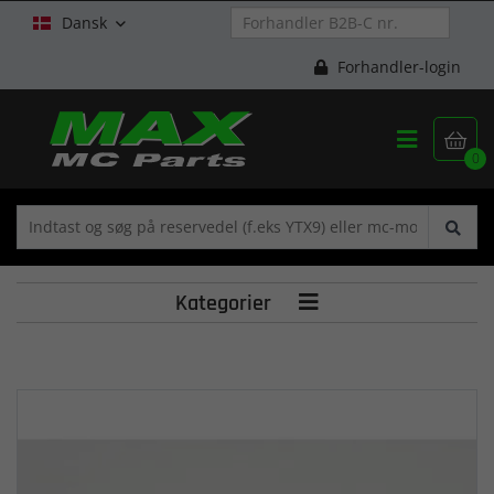
Dansk

Forhandler-login


0
Kategorier
