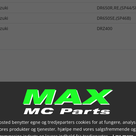
zuki
DR650R,RE,(SP44/S
zuki
DR650SE,(SP46B)
zuki
DRZ400
sted benytter egne og tredjeparters cookies for at fungere, analys
vores produkter og tjenester, hjælpe med vores salgsfremmende og
gsmæssige indsats og levere indhold fra tredjeparter.
Læs mere