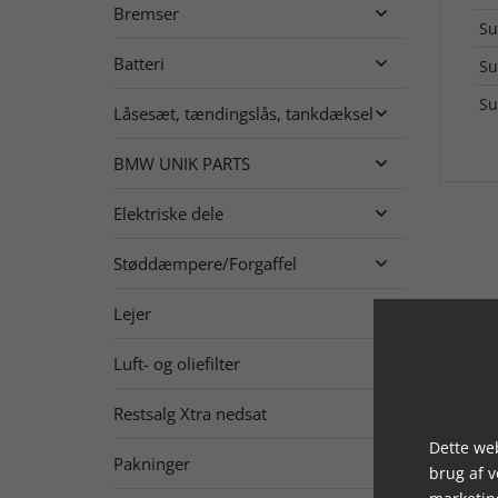
Bremser

Su
Batteri

Su
Su
Låsesæt, tændingslås, tankdæksel

BMW UNIK PARTS

Elektriske dele

Støddæmpere/Forgaffel

Lejer

Luft- og oliefilter

Restsalg Xtra nedsat

Dette web
Pakninger

brug af 
marketin