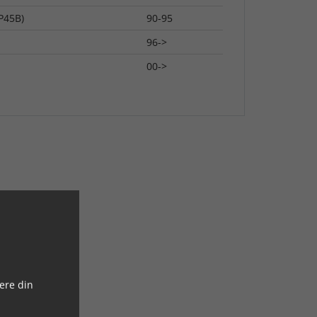
P45B)
90-95
96->
00->
ere din