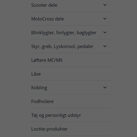
Scooter dele

MotoCross dele

Blinklygter, forlygter, baglygter

Styr, greb, Lyskonsol, pedaler

Løftere MC/MX
Låse
Kobling

Fodhvilere
Tøj og personligt udstyr
Loctite produkter