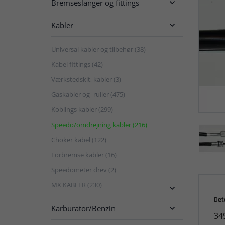
Bremseslanger og fittings

Kabler

Universal kabler og tilbehør (38)
Kabel fittings (42)
Værkstedskit, kabler (3)
Gaskabler og -ruller (475)
Koblings kabler (299)
Speedo/omdrejning kabler (216)
Choker kabel (122)
Forbremse kabler (16)
Speedometer drev (2)
MX KABLER (230)

Det
Karburator/Benzin

34