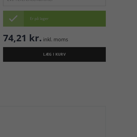

Er på lager
74,21 kr.
inkl. moms
LÆG I KURV