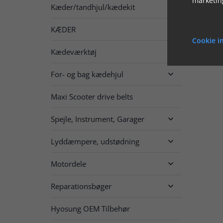
Kæder/tandhjul/kædekit

KÆDER

Cookie in
Kædeværktøj
For- og bag kædehjul

Maxi Scooter drive belts
Spejle, Instrument, Garager

Lyddæmpere, udstødning

Motordele

Reparationsbøger

Hyosung OEM Tilbehør