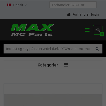
Dansk

Forhandler-login


0
Kategorier
