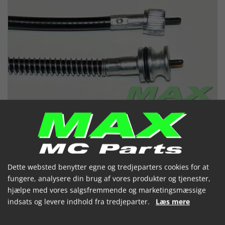
Dette websted benytter egne og tredjeparters cookies for at
fungere, analysere din brug af vores produkter og tjenester,
Omd.Tællerkabel YAMAHA XT350
hjælpe med vores salgsfremmende og marketingsmæssige
indsats og levere indhold fra tredjeparter.
Læs mere
85-99