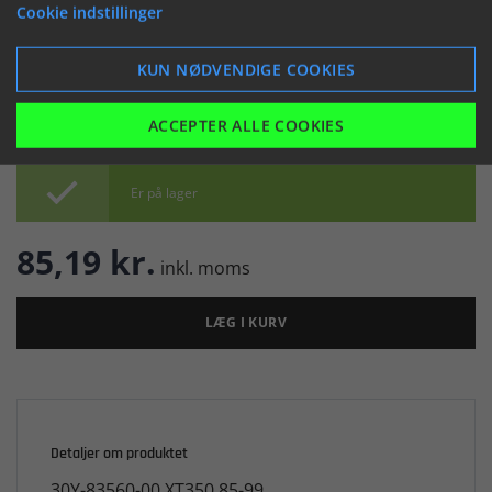
(045318)
Cookie indstillinger


KUN NØDVENDIGE COOKIES
ACCEPTER ALLE COOKIES

Er på lager
85,19 kr.
inkl. moms
LÆG I KURV
Detaljer om produktet
30Y-83560-00 XT350 85-99