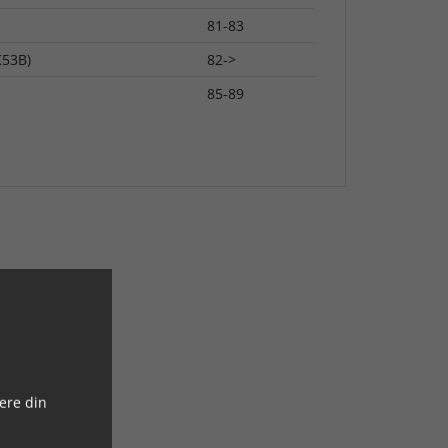
81-83
K53B)
82->
85-89
ere din