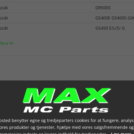
zuki
DR500S
zuki
GS400E GS400S (G
zuki
GS450 E/L/S/ G
flere
sted benytter egne og tredjeparters cookies for at fungere, analys
vores produkter og tjenester, hjælpe med vores salgsfremmende og
gsmæssige indsats og levere indhold fra tredjeparter.
Læs mere