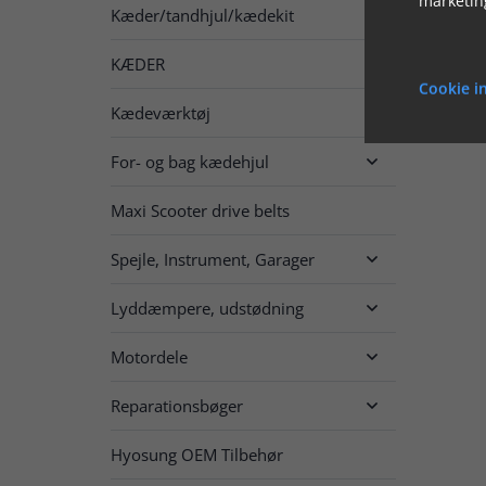
Kæder/tandhjul/kædekit

KÆDER

Cookie in
Kædeværktøj
For- og bag kædehjul

Maxi Scooter drive belts
Spejle, Instrument, Garager

Lyddæmpere, udstødning

Motordele

Reparationsbøger

Hyosung OEM Tilbehør