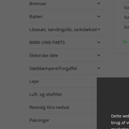
Bremser

Su
Batteri

Su
Su
Låsesæt, tændingslås, tankdæksel

Se 
BMW UNIK PARTS

Elektriske dele

Støddæmpere/Forgaffel

Lejer

Luft- og oliefilter

Restsalg Xtra nedsat

Dette web
Pakninger

brug af 
marketin