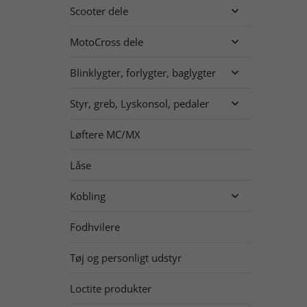
Scooter dele

MotoCross dele

Blinklygter, forlygter, baglygter

Styr, greb, Lyskonsol, pedaler

Løftere MC/MX
Låse
Kobling

Fodhvilere
Tøj og personligt udstyr
Loctite produkter