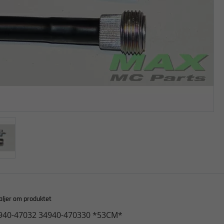
aljer om produktet
940-47032 34940-470330 *53CM*