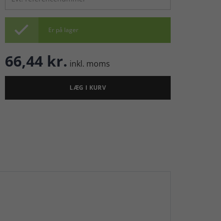

Er på lager
66,44 kr.
inkl. moms
LÆG I KURV