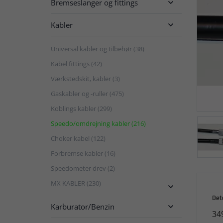
Bremseslanger og fittings

Kabler

Universal kabler og tilbehør (38)
Kabel fittings (42)
Værkstedskit, kabler (3)
Gaskabler og -ruller (475)
Koblings kabler (299)
Speedo/omdrejning kabler (216)
Choker kabel (122)
Forbremse kabler (16)
Speedometer drev (2)
MX KABLER (230)

Det
Karburator/Benzin

34