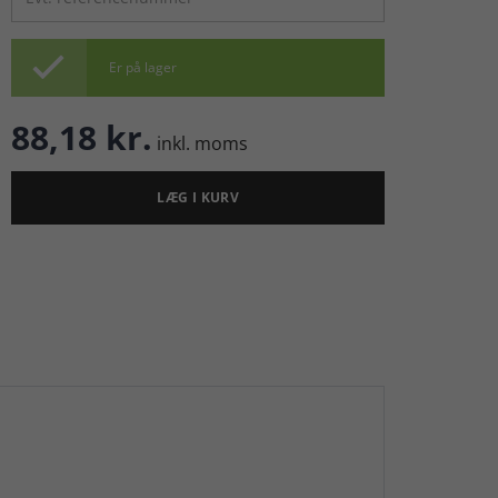

Er på lager
88,18 kr.
inkl. moms
LÆG I KURV