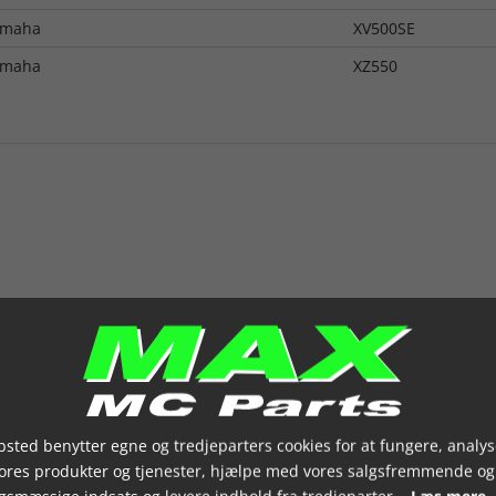
amaha
XV500SE
amaha
XZ550
sted benytter egne og tredjeparters cookies for at fungere, analys
vores produkter og tjenester, hjælpe med vores salgsfremmende og
gsmæssige indsats og levere indhold fra tredjeparter.
Læs mere