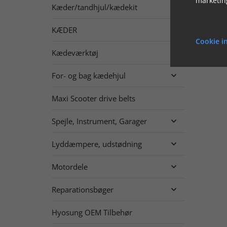
Kæder/tandhjul/kædekit

KÆDER

Cookie in
Kædeværktøj
For- og bag kædehjul

Maxi Scooter drive belts
Spejle, Instrument, Garager

Lyddæmpere, udstødning

Motordele

Reparationsbøger

Hyosung OEM Tilbehør