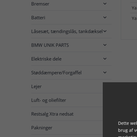
Bremser

Y
Batteri

Y
Låsesæt, tændingslås, tankdæksel

BMW UNIK PARTS

Elektriske dele

Støddæmpere/Forgaffel

Lejer

Luft- og oliefilter

Restsalg Xtra nedsat

Dette web
Pakninger

brug af 
marketin