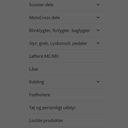
Scooter dele

MotoCross dele

Blinklygter, forlygter, baglygter

Styr, greb, Lyskonsol, pedaler

Løftere MC/MX
Låse
Kobling

Fodhvilere
Tøj og personligt udstyr
Loctite produkter