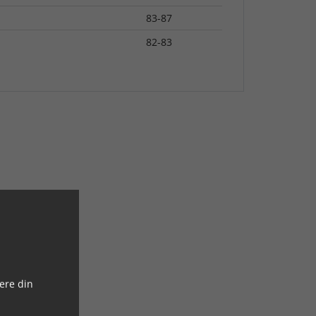
83-87
82-83
ere din