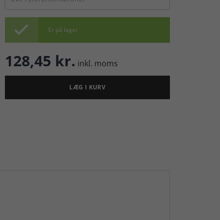

Er på lager
128,45 kr.
inkl. moms
LÆG I KURV