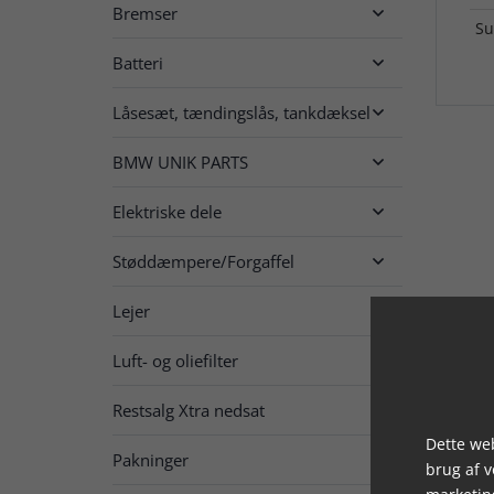
Bremser

Su
Batteri

Låsesæt, tændingslås, tankdæksel

BMW UNIK PARTS

Elektriske dele

Støddæmpere/Forgaffel

Lejer

Luft- og oliefilter

Restsalg Xtra nedsat

Dette web
Pakninger

brug af 
marketin