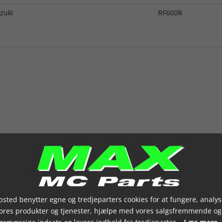
zuki
RF600R
sted benytter egne og tredjeparters cookies for at fungere, analys
vores produkter og tjenester, hjælpe med vores salgsfremmende og
gsmæssige indsats og levere indhold fra tredjeparter.
Læs mere