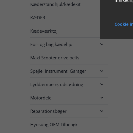
Kæder/tandhjul/kædekit

KÆDER

Cookie in
Kædeværktøj
For- og bag kædehjul

Maxi Scooter drive belts
Spejle, Instrument, Garager

Lyddæmpere, udstødning

Motordele

Reparationsbøger

Hyosung OEM Tilbehør