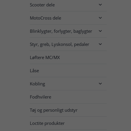
Scooter dele

MotoCross dele

Blinklygter, forlygter, baglygter

Styr, greb, Lyskonsol, pedaler

Løftere MC/MX
Låse
Kobling

Fodhvilere
Tøj og personligt udstyr
Loctite produkter