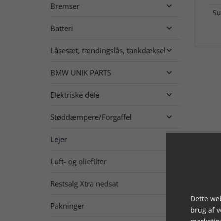
Bremser

Su
Batteri

Låsesæt, tændingslås, tankdæksel

BMW UNIK PARTS

Elektriske dele

Støddæmpere/Forgaffel

Lejer

Luft- og oliefilter

Restsalg Xtra nedsat

Dette web
Pakninger

brug af 
marketin