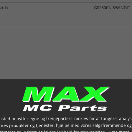
zuki
GSF600N,SBANDIT
sted benytter egne og tredjeparters cookies for at fungere, analys
vores produkter og tjenester, hjælpe med vores salgsfremmende og
gsmæssige indsats og levere indhold fra tredjeparter.
Læs mere