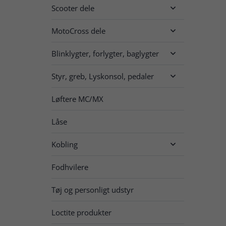
Scooter dele

MotoCross dele

Blinklygter, forlygter, baglygter

Styr, greb, Lyskonsol, pedaler

Løftere MC/MX
Låse
Kobling

Fodhvilere
Tøj og personligt udstyr
Loctite produkter