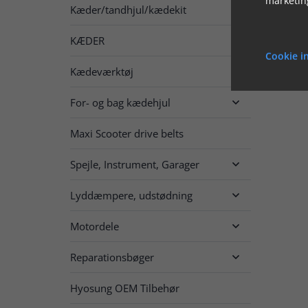
Kæder/tandhjul/kædekit

KÆDER

Cookie in
Kædeværktøj
For- og bag kædehjul

Maxi Scooter drive belts
Spejle, Instrument, Garager

Lyddæmpere, udstødning

Motordele

Reparationsbøger

Hyosung OEM Tilbehør