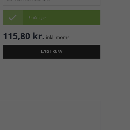

Er på lager
115,80 kr.
inkl. moms
LÆG I KURV