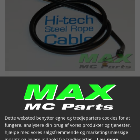
Chokerkabel HONDA VF750 C F S
Dette websted benytter egne og tredjeparters cookies for at
fungere, analysere din brug af vores produkter og tjenester,
82- *6MM*
hjælpe med vores salgsfremmende og marketingsmæssige
indsats og levere indhold fra tredjeparter.
Læs mere