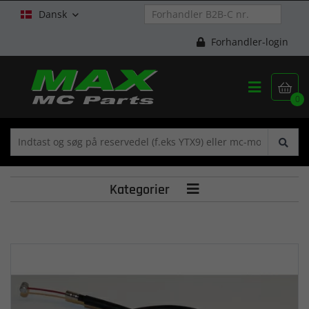
Dansk

Forhandler-login


0
Kategorier
