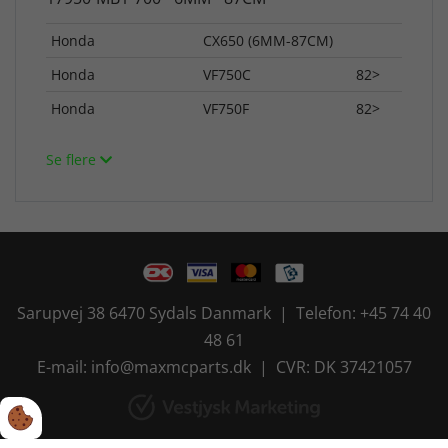
Honda
CX650 (6MM-87CM)
Honda
VF750C
82>
Honda
VF750F
82>
Se flere
Sarupvej 38 6470 Sydals Danmark | Telefon: +45 74 40
48 61
E-mail: info@maxmcparts.dk | CVR: DK 37421057