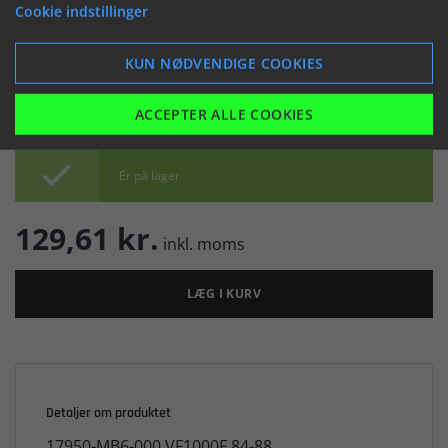
(046016)
Cookie indstillinger


KUN NØDVENDIGE COOKIES
ACCEPTER ALLE COOKIES

Er på lager
129,61 kr.
inkl. moms
LÆG I KURV
Detaljer om produktet
17950-MB6-000 VF1000F 84-88