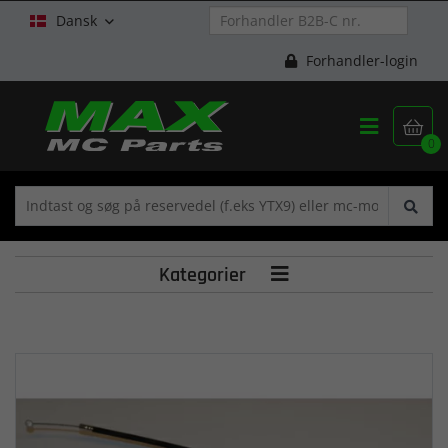
Dansk

Forhandler-login


0
Kategorier
