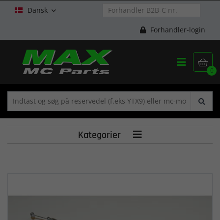
Dansk

Forhandler-login


0
Kategorier
