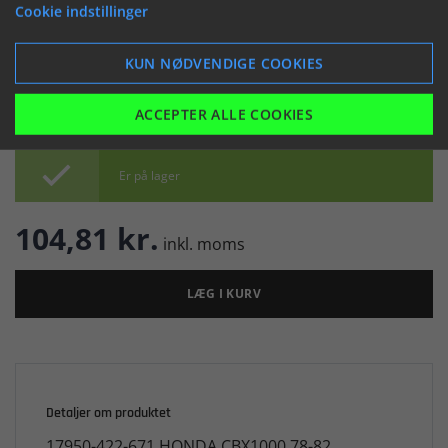
(046039)
Cookie indstillinger


KUN NØDVENDIGE COOKIES
ACCEPTER ALLE COOKIES

Er på lager
104,81 kr.
inkl. moms
LÆG I KURV
Detaljer om produktet
17950-422-671 HONDA CBX1000 78-82