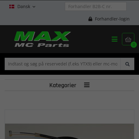
Dansk

Forhandler-login


0
Kategorier
