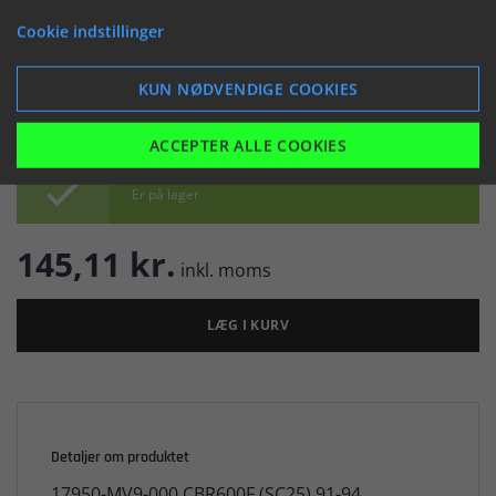
(046011)
Cookie indstillinger


KUN NØDVENDIGE COOKIES
ACCEPTER ALLE COOKIES

Er på lager
145,11 kr.
inkl. moms
LÆG I KURV
Detaljer om produktet
17950-MV9-000 CBR600F (SC25) 91-94