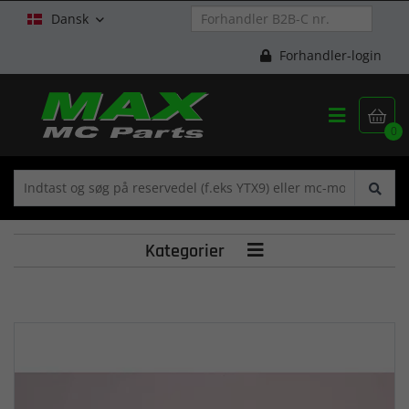
Dansk

Forhandler-login


0
Kategorier
