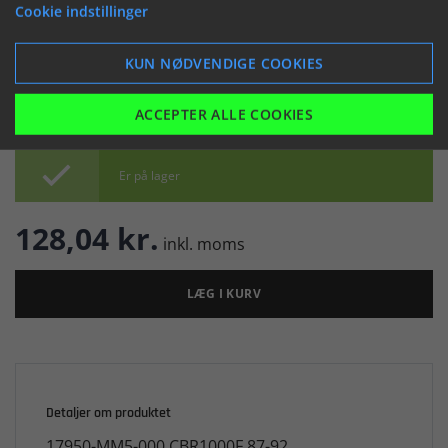
(046017)
Cookie indstillinger


KUN NØDVENDIGE COOKIES
ACCEPTER ALLE COOKIES

Er på lager
128,04 kr.
inkl. moms
LÆG I KURV
Detaljer om produktet
17950-MM5-000 CBR1000F 87-92